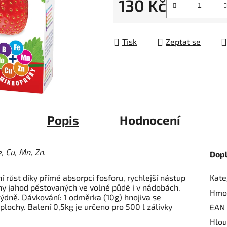
130 Kč
5
hvězdiček.
Měrná cena:
Tisk
Zeptat se
Popis
Hodnocení
, Cu, Mn, Zn.
Dop
Kate
ní růst díky přímé absorpci fosforu, rychlejší nástup
hy jahod pěstovaných ve volné půdě i v nádobách.
Hmo
týdně. Dávkování: 1 odměrka (10g) hnojiva se
 plochy. Balení 0,5kg je určeno pro 500 l zálivky
EAN
Hlou