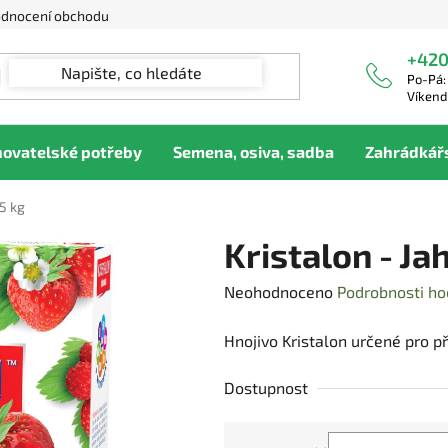
dnocení obchodu
+420
Po-Pá:
Víkend
hovatelské potřeby
Semena, osiva, sadba
Zahrádkář
,5 kg
Kristalon - Ja
Průměrné
Neohodnoceno
Podrobnosti ho
hodnocení
Hnojivo Kristalon určené pro př
produktu
je
Dostupnost
0,0
z