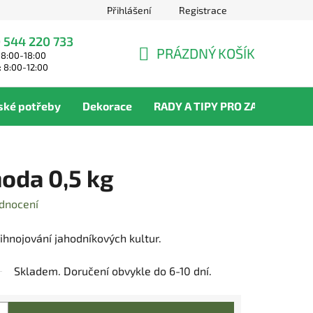
Přihlášení
Registrace
 544 220 733
PRÁZDNÝ KOŠÍK
 8:00-18:00
NÁKUPNÍ
: 8:00-12:00
KOŠÍK
ské potřeby
Dekorace
RADY A TIPY PRO ZAHRADNÍKY
hoda 0,5 kg
dnocení
ihnojování jahodníkových kultur.
Skladem. Doručení obvykle do 6-10 dní.