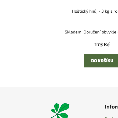
Hoštický hnůj - 3 kg s r
Skladem. Doručení obvykle d
173 Kč
DO KOŠÍKU
Z
á
Infor
p
a