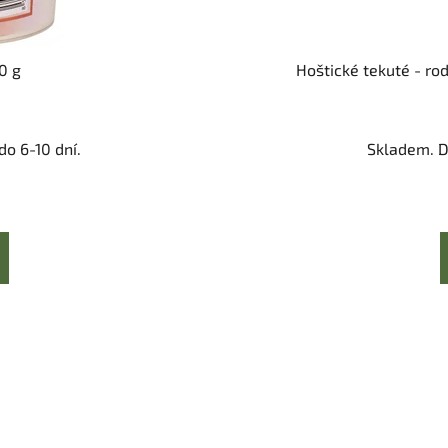
0 g
Hoštické tekuté - r
o 6-10 dní.
Skladem. D