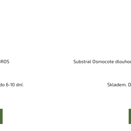
 BROS
Substral Osmocote dlouhod
o 6-10 dní.
Skladem. D