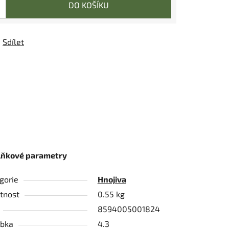
DO KOŠÍKU
Sdílet
lňkové parametry
gorie
Hnojiva
tnost
0.55 kg
8594005001824
bka
4.3