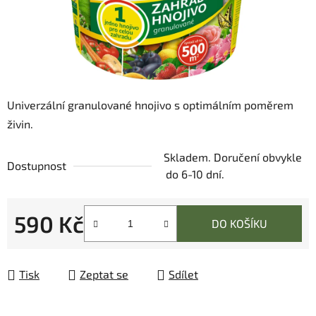
Univerzální granulované hnojivo s optimálním poměrem
živin.
Skladem. Doručení obvykle
Dostupnost
do 6-10 dní.
590 Kč
DO KOŠÍKU
Měrná cena:
Tisk
Zeptat se
Sdílet