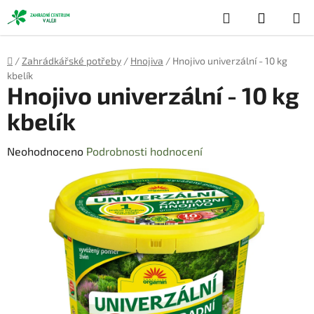
Přejít
Hledat
NÁKUP
na
obsah
KOŠÍK
Domů
/
Zahrádkářské potřeby
/
Hnojiva
/
Hnojivo univerzální - 10 kg
kbelík
Hnojivo univerzální - 10 kg
kbelík
Průměrné
Neohodnoceno
Podrobnosti hodnocení
hodnocení
produktu
je
0,0
z
5
hvězdiček.