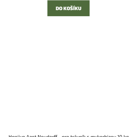
DO KOŠÍKU
Hnojivo Azet Neudorff - pro trávník s mykorhizou 10 kg