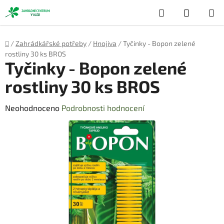
Přejít
Hledat
NÁKUP
na
obsah
KOŠÍK
Domů
/
Zahrádkářské potřeby
/
Hnojiva
/
Tyčinky - Bopon zelené
rostliny 30 ks BROS
Tyčinky - Bopon zelené
rostliny 30 ks BROS
Průměrné
Neohodnoceno
Podrobnosti hodnocení
hodnocení
produktu
je
0,0
z
5
hvězdiček.