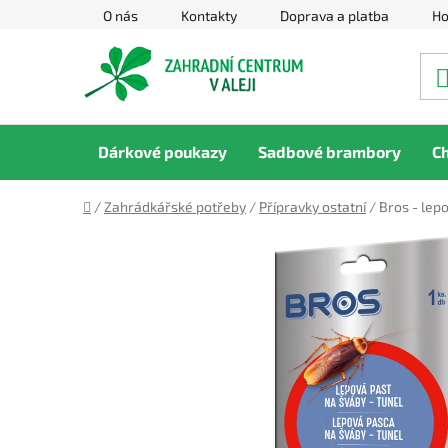
Přejít
O nás
Kontakty
Doprava a platba
Ho
na
obsah
Dárkové poukazy
Sadbové brambory
C
Domů
/
Zahrádkářské potřeby
/
Přípravky ostatní
/
Bros - lep