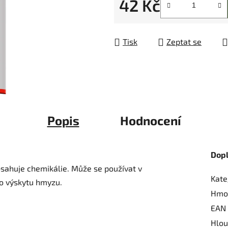
42 Kč
5
hvězdiček.
Měrná cena:
Tisk
Zeptat se
Popis
Hodnocení
Dop
sahuje chemikálie. Může se používat v
Kate
ho výskytu hmyzu.
Hmo
EAN
Hlou