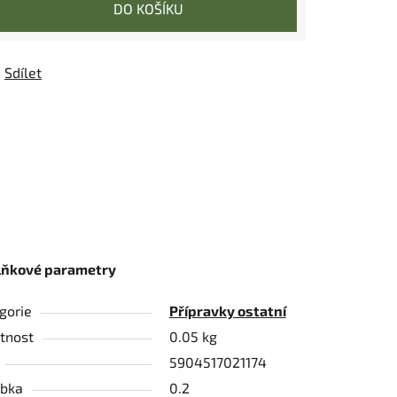
DO KOŠÍKU
Sdílet
lňkové parametry
gorie
Přípravky ostatní
tnost
0.05 kg
5904517021174
bka
0.2