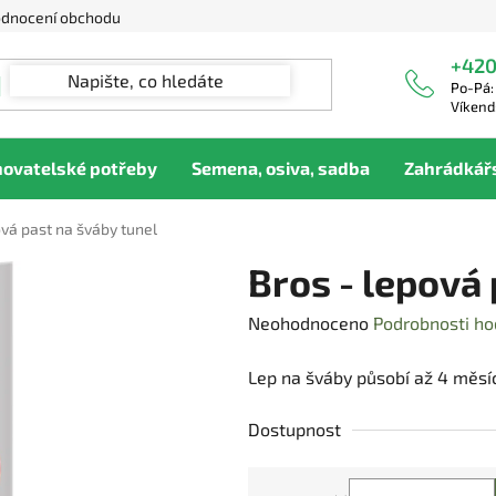
dnocení obchodu
+420
Po-Pá:
Víkend
hovatelské potřeby
Semena, osiva, sadba
Zahrádkář
ová past na šváby tunel
Bros - lepová 
Průměrné
Neohodnoceno
Podrobnosti ho
hodnocení
Lep na šváby působí až 4 měsí
produktu
je
Dostupnost
0,0
z