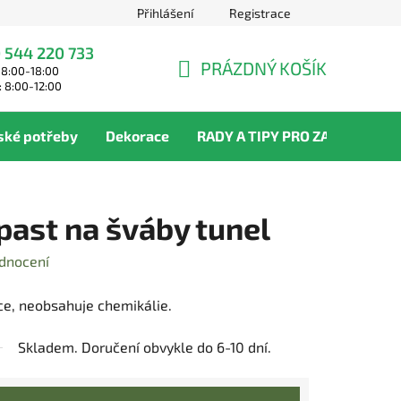
Přihlášení
Registrace
 544 220 733
PRÁZDNÝ KOŠÍK
 8:00-18:00
NÁKUPNÍ
: 8:00-12:00
KOŠÍK
ské potřeby
Dekorace
RADY A TIPY PRO ZAHRADNÍKY
past na šváby tunel
dnocení
ce, neobsahuje chemikálie.
Skladem. Doručení obvykle do 6-10 dní.