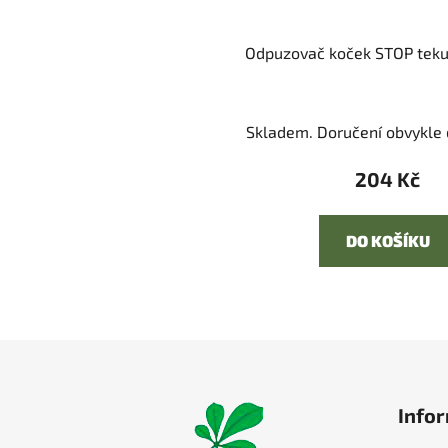
Odpuzovač koček STOP teku
Skladem. Doručení obvykle d
204 Kč
DO KOŠÍKU
Z
á
Infor
p