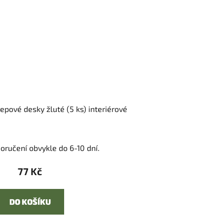
epové desky žluté (5 ks) interiérové
oručení obvykle do 6-10 dní.
77 Kč
DO KOŠÍKU