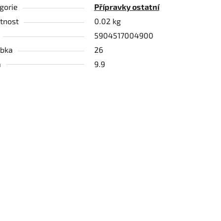
gorie
Přípravky ostatní
tnost
0.02 kg
5904517004900
bka
26
a
9.9