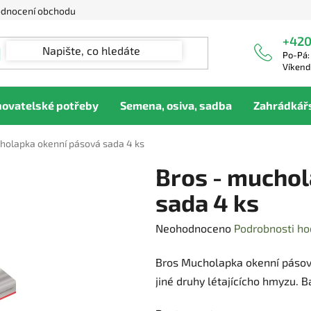
dnocení obchodu
+420
Po-Pá:
Víkend
hovatelské potřeby
Semena, osiva, sadba
Zahrádkář
holapka okenní pásová sada 4 ks
Bros - muchol
sada 4 ks
Průměrné
Neohodnoceno
Podrobnosti ho
hodnocení
Bros Mucholapka okenní pásov
produktu
jiné druhy létajícícho hmyzu. B
je
0,0