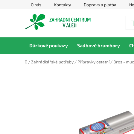
Přejít
O nás
Kontakty
Doprava a platba
Ho
na
obsah
Dárkové poukazy
Sadbové brambory
C
Domů
/
Zahrádkářské potřeby
/
Přípravky ostatní
/
Bros - muc