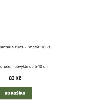
lantella žluté - "motýl" 10 ks
oručení obvykle do 6-10 dní.
83 Kč
DO KOŠÍKU