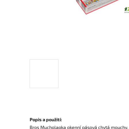
Popis a použití:
Bros Mucholapka okenní pásová chytá mouchy, o