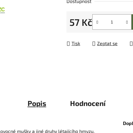
Dostupnost
z
5
57 Kč
hvězdiček.
Měrná cena:
Tisk
Zeptat se
Popis
Hodnocení
Dop
vocné mušky a jiné druhy létajícího hmyzu.