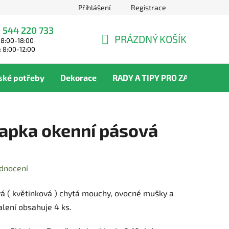
Přihlášení
Registrace
 544 220 733
PRÁZDNÝ KOŠÍK
 8:00-18:00
NÁKUPNÍ
: 8:00-12:00
KOŠÍK
ské potřeby
Dekorace
RADY A TIPY PRO ZAHRADNÍKY
apka okenní pásová
dnocení
á ( květinková ) chytá mouchy, ovocné mušky a
alení obsahuje 4 ks.