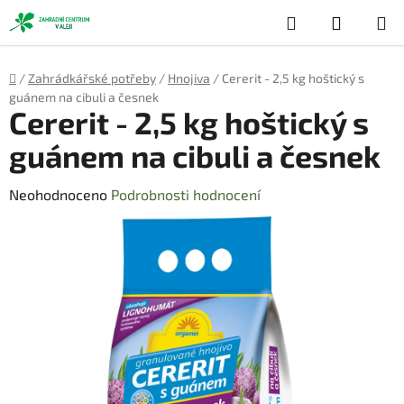
Přejít
Hledat
NÁKUP
na
obsah
KOŠÍK
Domů
/
Zahrádkářské potřeby
/
Hnojiva
/
Cererit - 2,5 kg hoštický s
guánem na cibuli a česnek
Cererit - 2,5 kg hoštický s
guánem na cibuli a česnek
Průměrné
Neohodnoceno
Podrobnosti hodnocení
hodnocení
produktu
je
0,0
z
5
hvězdiček.