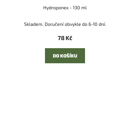
Hydroponex - 130 ml
Průměrné
Skladem. Doručení obvykle do 6-10 dní.
hodnocení
produktu
78 Kč
je
5,0
DO KOŠÍKU
z
5
hvězdiček.