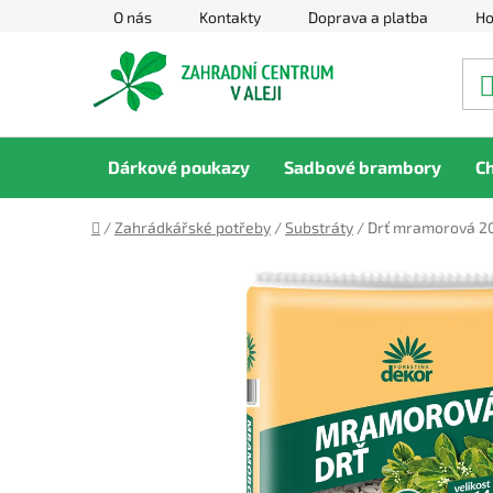
Přejít
O nás
Kontakty
Doprava a platba
Ho
na
obsah
Dárkové poukazy
Sadbové brambory
C
Domů
/
Zahrádkářské potřeby
/
Substráty
/
Drť mramorová 20