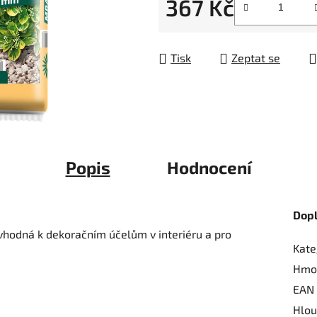
367 Kč
5
hvězdiček.
Měrná cena:
Tisk
Zeptat se
Popis
Hodnocení
Dop
hodná k dekoračním účelům v interiéru a pro
Kate
Hmo
EAN
Hlou