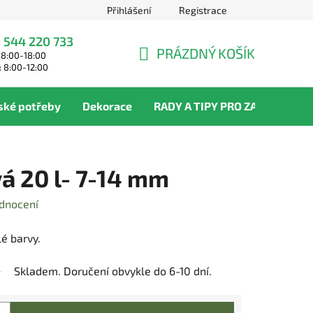
Přihlášení
Registrace
 544 220 733
PRÁZDNÝ KOŠÍK
 8:00-18:00
NÁKUPNÍ
: 8:00-12:00
KOŠÍK
ské potřeby
Dekorace
RADY A TIPY PRO ZAHRADNÍKY
á 20 l- 7-14 mm
dnocení
é barvy.
Skladem. Doručení obvykle do 6-10 dní.