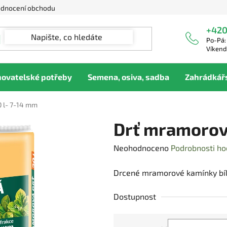
dnocení obchodu
+420
Po-Pá:
Víkend
hovatelské potřeby
Semena, osiva, sadba
Zahrádkář
 l- 7-14 mm
Drť mramorov
Průměrné
Neohodnoceno
Podrobnosti ho
hodnocení
Drcené mramorové kamínky bíl
produktu
je
Dostupnost
0,0
z