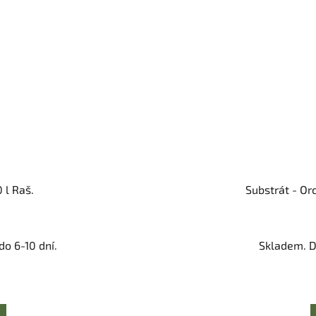
 l Raš.
Substrát - Orc
o 6-10 dní.
Skladem. D