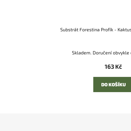
Substrát Forestina Profík - Kaktus
Skladem. Doručení obvykle d
163 Kč
DO KOŠÍKU
Z
á