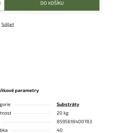
DO KOŠÍKU
Sdílet
lňkové parametry
gorie
Substráty
tnost
20 kg
8595618400783
bka
40