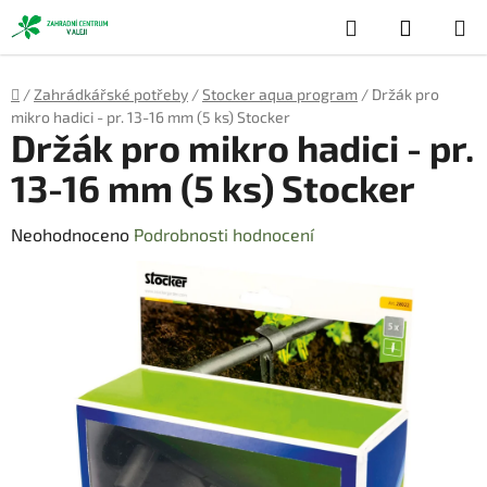
Přejít
Hledat
NÁKUP
na
obsah
KOŠÍK
Domů
/
Zahrádkářské potřeby
/
Stocker aqua program
/
Držák pro
mikro hadici - pr. 13-16 mm (5 ks) Stocker
Držák pro mikro hadici - pr.
13-16 mm (5 ks) Stocker
Průměrné
Neohodnoceno
Podrobnosti hodnocení
hodnocení
produktu
je
0,0
z
5
hvězdiček.