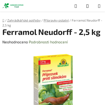
Přejít
Hledat
NÁKUP
na
obsah
KOŠÍK
Domů
/
Zahrádkářské potřeby
/
Přípravky ostatní
/
Ferramol Neudorff -
2,5 kg
Ferramol Neudorff - 2,5 kg
Průměrné
Neohodnoceno
Podrobnosti hodnocení
hodnocení
produktu
je
0,0
z
5
hvězdiček.