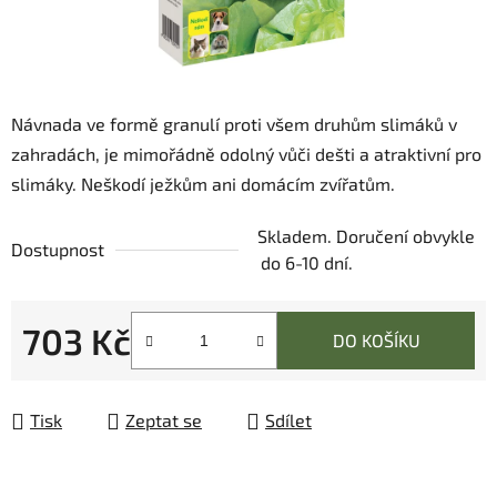
Návnada ve formě granulí proti všem druhům slimáků v
zahradách, je mimořádně odolný vůči dešti a atraktivní pro
slimáky. Neškodí ježkům ani domácím zvířatům.
Skladem. Doručení obvykle
Dostupnost
do 6-10 dní.
703 Kč
DO KOŠÍKU
Měrná cena:
Tisk
Zeptat se
Sdílet