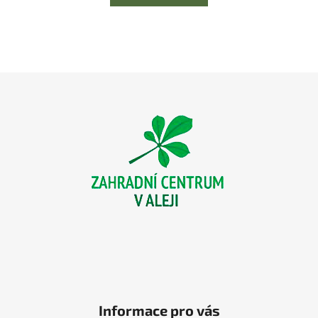
Z
á
p
a
t
í
Informace pro vás