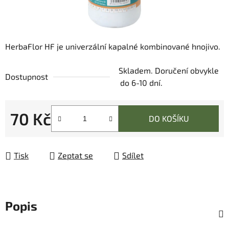
HerbaFlor HF je univerzální kapalné kombinované hnojivo.
Skladem. Doručení obvykle
Dostupnost
do 6-10 dní.
70 Kč
DO KOŠÍKU
Měrná cena:
Tisk
Zeptat se
Sdílet
Popis