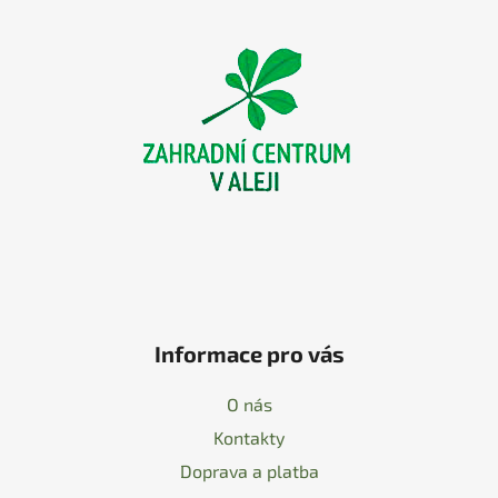
á
p
a
t
í
Informace pro vás
O nás
Kontakty
Doprava a platba