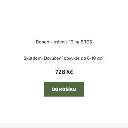
Bopon - trávník 10 kg BROS
Skladem. Doručení obvykle do 6-10 dní.
728 Kč
DO KOŠÍKU
Z