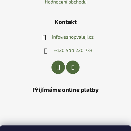
Hodnocení obchodu
Kontakt
info
@
eshopvaleji.cz
+420 544 220 733
Přijímáme online platby
Vytvořil Shoptet
&
PekneWeby