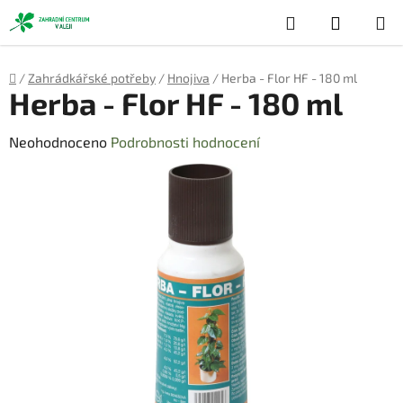
Přejít
Hledat
NÁKUP
na
obsah
KOŠÍK
Domů
/
Zahrádkářské potřeby
/
Hnojiva
/
Herba - Flor HF - 180 ml
Herba - Flor HF - 180 ml
Průměrné
Neohodnoceno
Podrobnosti hodnocení
hodnocení
produktu
je
0,0
z
5
hvězdiček.