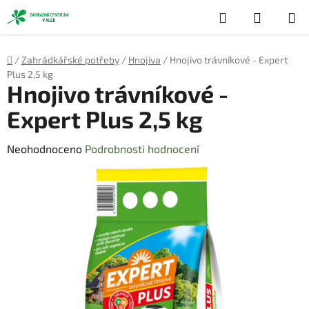
Přejít
Hledat
NÁKUP
na
obsah
KOŠÍK
Domů
/
Zahrádkářské potřeby
/
Hnojiva
/
Hnojivo trávníkové - Expert
Plus 2,5 kg
Hnojivo trávníkové -
Expert Plus 2,5 kg
Průměrné
Neohodnoceno
Podrobnosti hodnocení
hodnocení
produktu
je
0,0
z
5
hvězdiček.