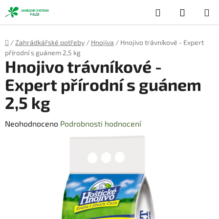
Přejít
Hledat
NÁKUP
na
obsah
KOŠÍK
Domů
/
Zahrádkářské potřeby
/
Hnojiva
/
Hnojivo trávníkové - Expert
přírodní s guánem 2,5 kg
Hnojivo trávníkové -
Expert přírodní s guánem
2,5 kg
Průměrné
Neohodnoceno
Podrobnosti hodnocení
hodnocení
produktu
je
0,0
z
5
hvězdiček.