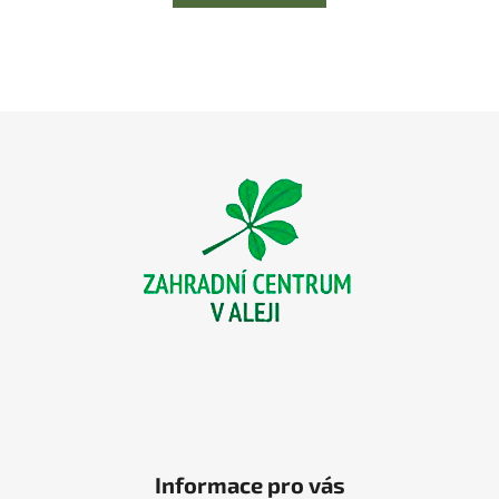
Z
á
p
a
t
í
Informace pro vás