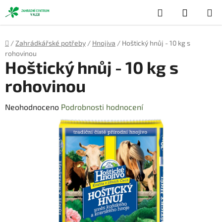
Přejít
Hledat
NÁKUP
na
obsah
KOŠÍK
Domů
/
Zahrádkářské potřeby
/
Hnojiva
/
Hoštický hnůj - 10 kg s
rohovinou
Hoštický hnůj - 10 kg s
rohovinou
Průměrné
Neohodnoceno
Podrobnosti hodnocení
hodnocení
produktu
je
0,0
z
5
hvězdiček.