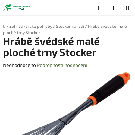
Přejít
Hledat
NÁKUP
na
obsah
KOŠÍK
Domů
/
Zahrádkářské potřeby
/
Stocker nářadí
/
Hrábě švédské malé
ploché trny Stocker
Hrábě švédské malé
ploché trny Stocker
Průměrné
Neohodnoceno
Podrobnosti hodnocení
hodnocení
produktu
je
0,0
z
5
hvězdiček.