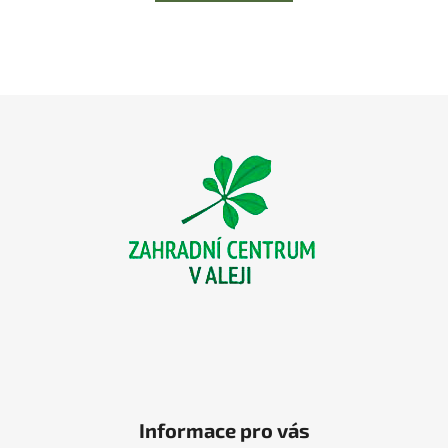
Z
á
p
a
t
í
Informace pro vás