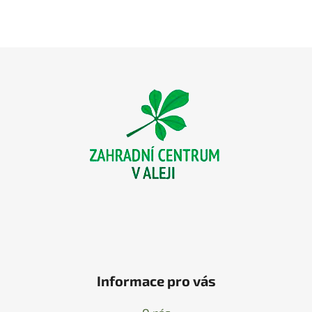
Z
á
p
a
t
í
Informace pro vás