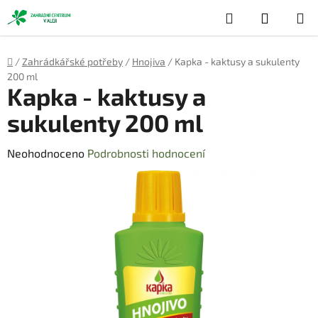
Přejít
Hledat
NÁKUP
na
obsah
KOŠÍK
Domů
/
Zahrádkářské potřeby
/
Hnojiva
/
Kapka - kaktusy a sukulenty
200 ml
Kapka - kaktusy a
sukulenty 200 ml
Průměrné
Neohodnoceno
Podrobnosti hodnocení
hodnocení
produktu
je
0,0
z
5
hvězdiček.