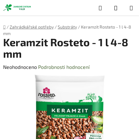
Přejít
Hledat
NÁKUP
na
obsah
KOŠÍK
Domů
/
Zahrádkářské potřeby
/
Substráty
/
Keramzit Rosteto - 1 l 4-8
mm
Keramzit Rosteto - 1 l 4-8
mm
Průměrné
Neohodnoceno
Podrobnosti hodnocení
hodnocení
produktu
je
0,0
z
5
hvězdiček.