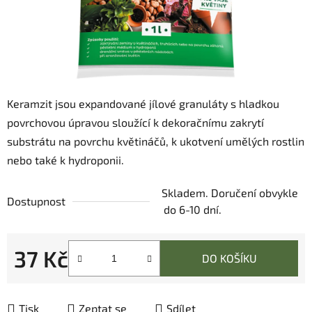
Keramzit jsou expandované jílové granuláty s hladkou
povrchovou úpravou sloužící k dekoračnímu zakrytí
substrátu na povrchu květináčů, k ukotvení umělých rostlin
nebo také k hydroponii.
Skladem. Doručení obvykle
Dostupnost
do 6-10 dní.
37 Kč
DO KOŠÍKU
Měrná cena:
Tisk
Zeptat se
Sdílet