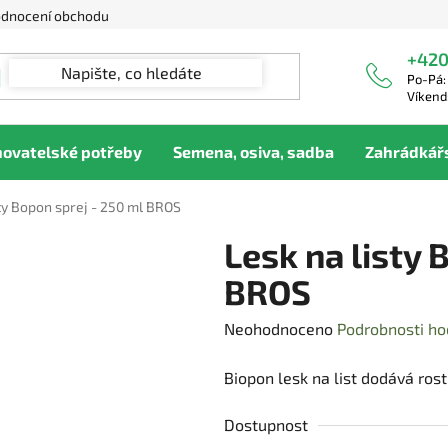
dnocení obchodu
+420
Po-Pá:
Víkend
hovatelské potřeby
Semena, osiva, sadba
Zahrádkář
sty Bopon sprej - 250 ml BROS
Lesk na listy 
BROS
Průměrné
Neohodnoceno
Podrobnosti ho
hodnocení
Biopon lesk na list dodává rost
produktu
je
Dostupnost
0,0