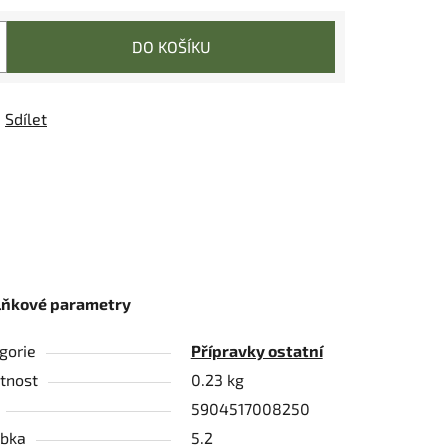
DO KOŠÍKU
Sdílet
lňkové parametry
gorie
Přípravky ostatní
tnost
0.23 kg
5904517008250
bka
5.2