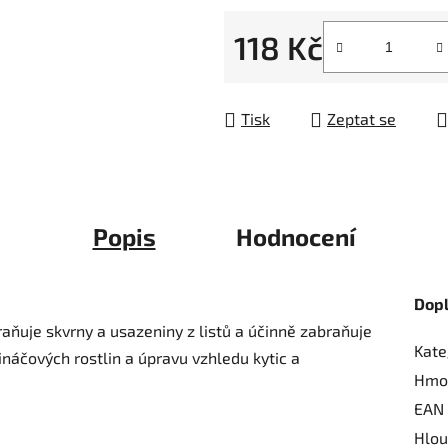
z
118 Kč
5
hvězdiček.
Měrná cena:
Tisk
Zeptat se
Popis
Hodnocení
Dop
aňuje skvrny a usazeniny z listů a účinně zabraňuje
Kate
náčových rostlin a úpravu vzhledu kytic a
Hmo
EAN
Hlou