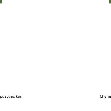
dpuzovač kun
Chems