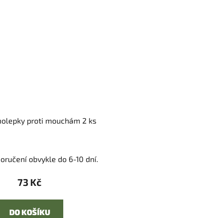
molepky proti mouchám 2 ks
oručení obvykle do 6-10 dní.
73 Kč
DO KOŠÍKU