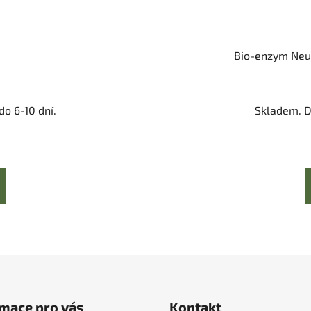
Bio-enzym Neut
o 6-10 dní.
Skladem. D
mace pro vás
Kontakt