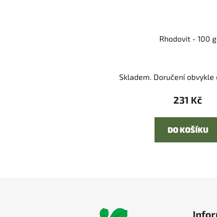
Rhodovit - 100 g
Skladem. Doručení obvykle d
231 Kč
DO KOŠÍKU
Z
á
Infor