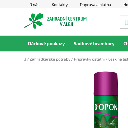
Přejít
O nás
Kontakty
Doprava a platba
Ho
na
obsah
Dárkové poukazy
Sadbové brambory
C
Domů
/
Zahrádkářské potřeby
/
Přípravky ostatní
/
Lesk na li