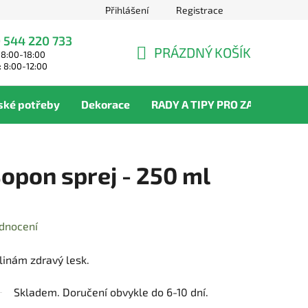
Přihlášení
Registrace
 544 220 733
PRÁZDNÝ KOŠÍK
 8:00-18:00
NÁKUPNÍ
: 8:00-12:00
KOŠÍK
ské potřeby
Dekorace
RADY A TIPY PRO ZAHRADNÍKY
Bopon sprej - 250 ml
dnocení
linám zdravý lesk.
Skladem. Doručení obvykle do 6-10 dní.