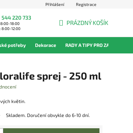
Přihlášení
Registrace
 544 220 733
PRÁZDNÝ KOŠÍK
 8:00-18:00
NÁKUPNÍ
: 8:00-12:00
KOŠÍK
ské potřeby
Dekorace
RADY A TIPY PRO ZAHRADNÍKY
loralife sprej - 250 ml
dnocení
vých květin.
Skladem. Doručení obvykle do 6-10 dní.