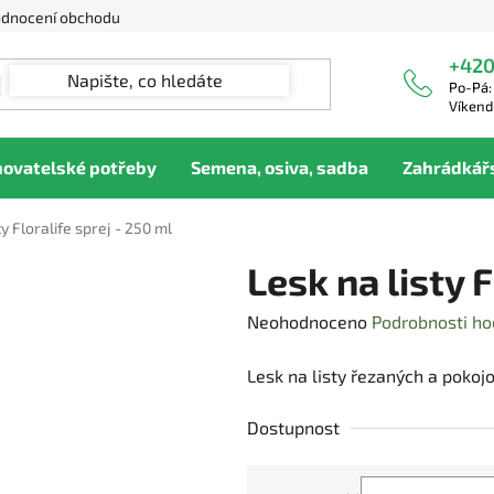
dnocení obchodu
+420
Po-Pá:
Víkend
hovatelské potřeby
Semena, osiva, sadba
Zahrádkář
ty Floralife sprej - 250 ml
Lesk na listy F
Průměrné
Neohodnoceno
Podrobnosti ho
hodnocení
Lesk na listy řezaných a pokojo
produktu
je
Dostupnost
0,0
z