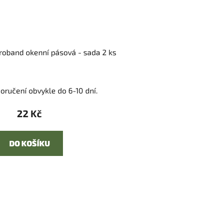
oband okenní pásová - sada 2 ks
oručení obvykle do 6-10 dní.
22 Kč
DO KOŠÍKU