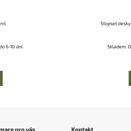
 ml
Stopset desky 
o 6-10 dní.
Skladem. D
mace pro vás
Kontakt