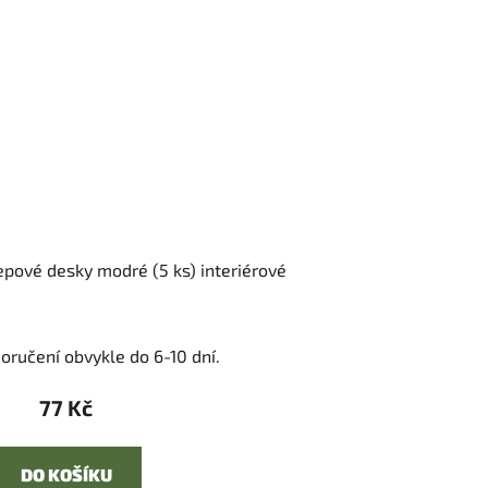
epové desky modré (5 ks) interiérové
oručení obvykle do 6-10 dní.
77 Kč
DO KOŠÍKU