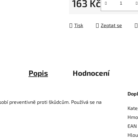
163 Kč
5
hvězdiček.
Měrná cena:
Tisk
Zeptat se
Popis
Hodnocení
Dop
ůsobí preventivně proti škůdcům. Používá se na
Kate
Hmo
EAN
Hlou