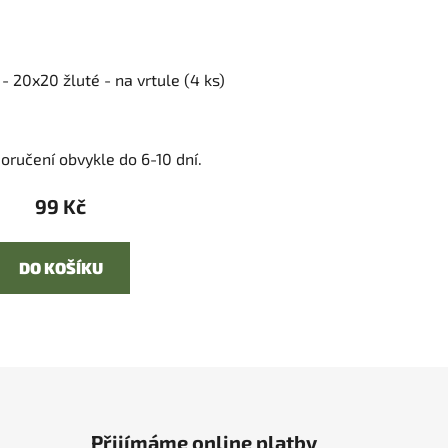
- 20x20 žluté - na vrtule (4 ks)
oručení obvykle do 6-10 dní.
99 Kč
DO KOŠÍKU
Přijímáme online platby