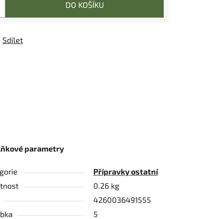
DO KOŠÍKU
Sdílet
lňkové parametry
gorie
Přípravky ostatní
tnost
0.26 kg
4260036491555
bka
5