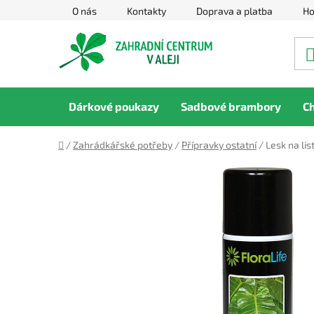
Přejít
O nás
Kontakty
Doprava a platba
Ho
na
obsah
Dárkové poukazy
Sadbové brambory
C
Domů
/
Zahrádkářské potřeby
/
Přípravky ostatní
/
Lesk na lis