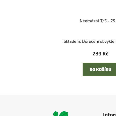
NeemAzal T/S - 25
Skladem. Doručení obvykle d
239 Kč
DO KOŠÍKU
Z
á
Infor