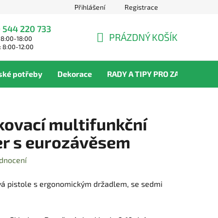
Přihlášení
Registrace
 544 220 733
PRÁZDNÝ KOŠÍK
 8:00-18:00
NÁKUPNÍ
: 8:00-12:00
KOŠÍK
ské potřeby
Dekorace
RADY A TIPY PRO ZAHRADNÍKY
kovací multifunkční
er s eurozávěsem
dnocení
vá pistole s ergonomickým držadlem, se sedmi