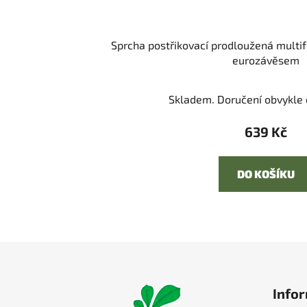
Sprcha postřikovací prodloužená multif
eurozávěsem
Skladem. Doručení obvykle d
639 Kč
DO KOŠÍKU
Z
á
Infor
p