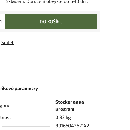
Skladem. Doručení obvykle do 6-10 dní.
DO KOŠÍKU
Sdílet
lňkové parametry
Stocker aqua
gorie
program
tnost
0.33 kg
8016604262142