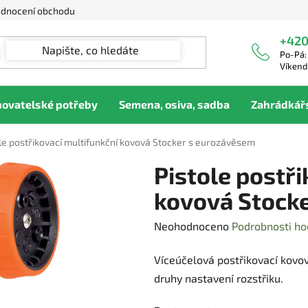
dnocení obchodu
+420
Po-Pá:
Víkend
hovatelské potřeby
Semena, osiva, sadba
Zahrádkář
le postřikovací multifunkční kovová Stocker s eurozávěsem
Pistole postři
kovová Stock
Průměrné
Neohodnoceno
Podrobnosti ho
hodnocení
Víceúčelová postřikovací kovo
produktu
druhy nastavení rozstřiku.
je
0,0