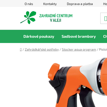
Přejít
O nás
Kontakty
Doprava a platba
Ho
na
obsah
Dárkové poukazy
Sadbové brambory
C
Domů
/
Zahrádkářské potřeby
/
Stocker aqua program
/
Pisto