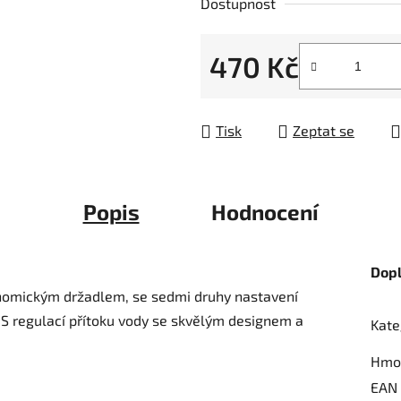
Dostupnost
z
5
470 Kč
hvězdiček.
Měrná cena:
Tisk
Zeptat se
Popis
Hodnocení
Dop
onomickým držadlem, se sedmi druhy nastavení
). S regulací přítoku vody se skvělým designem a
Kate
Hmo
EAN