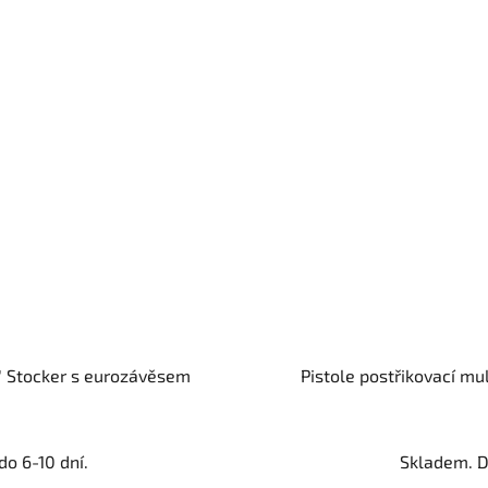
4" Stocker s eurozávěsem
Pistole postřikovací m
o 6-10 dní.
Skladem. D