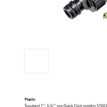
Popis:
Šroubení 1"", 3/4"" pro Quick Click systém STO