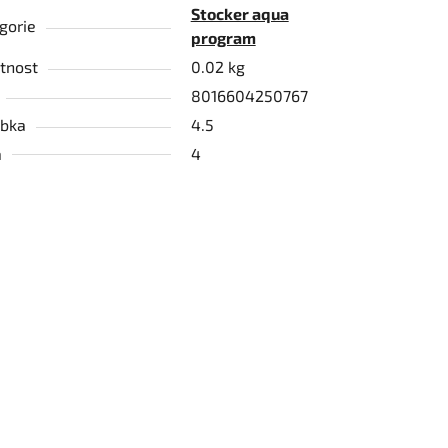
Stocker aqua
gorie
program
tnost
0.02 kg
8016604250767
bka
4.5
a
4