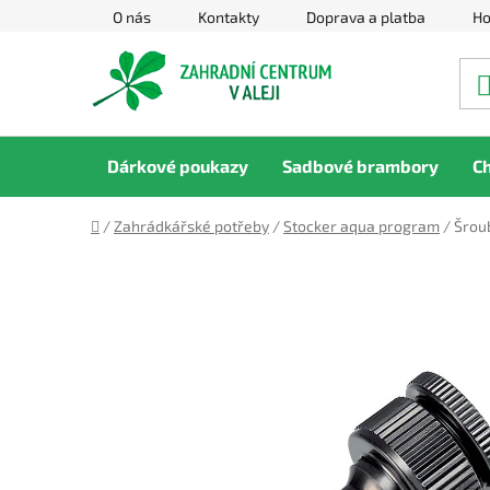
Přejít
O nás
Kontakty
Doprava a platba
Ho
na
obsah
Dárkové poukazy
Sadbové brambory
C
Domů
/
Zahrádkářské potřeby
/
Stocker aqua program
/
Šroub