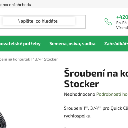
dnocení obchodu
+420
Po-Pá:
Víkend
hovatelské potřeby
Semena, osiva, sadba
Zahrádkář
ení na kohoutek 1" 3/4" Stocker
Šroubení na k
Stocker
Průměrné
Neohodnoceno
Podrobnosti ho
hodnocení
Šroubení 1"", 3/4"" pro Quick 
produktu
rychlospojku.
je
0,0