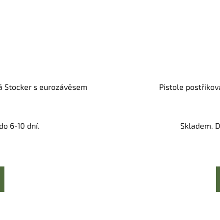
vá Stocker s eurozávěsem
Pistole postřiko
o 6-10 dní.
Skladem. D