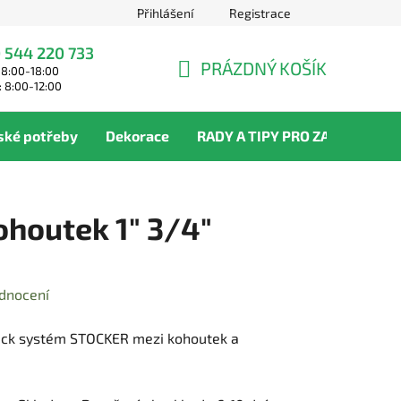
Přihlášení
Registrace
 544 220 733
PRÁZDNÝ KOŠÍK
 8:00-18:00
NÁKUPNÍ
: 8:00-12:00
KOŠÍK
ské potřeby
Dekorace
RADY A TIPY PRO ZAHRADNÍKY
ohoutek 1" 3/4"
dnocení
Click systém STOCKER mezi kohoutek a