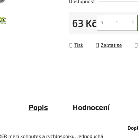
Dostupnost
z
5
63 Kč
hvězdiček.
Měrná cena:
Tisk
Zeptat se
Popis
Hodnocení
Dop
CKER mezi kohoutek a rychlospojku. Jednoduchá