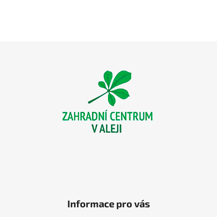
Z
á
p
a
t
í
Informace pro vás