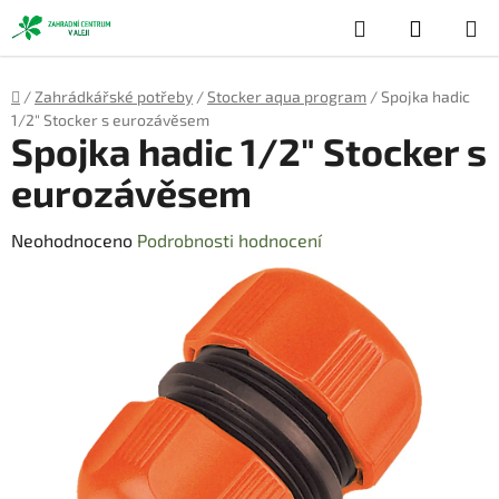
Přejít
Hledat
NÁKUP
na
obsah
KOŠÍK
Domů
/
Zahrádkářské potřeby
/
Stocker aqua program
/
Spojka hadic
1/2" Stocker s eurozávěsem
Spojka hadic 1/2" Stocker s
eurozávěsem
Průměrné
Neohodnoceno
Podrobnosti hodnocení
hodnocení
produktu
je
0,0
z
5
hvězdiček.