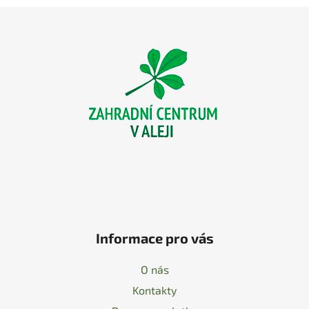
Z
á
p
a
t
í
Informace pro vás
O nás
Kontakty