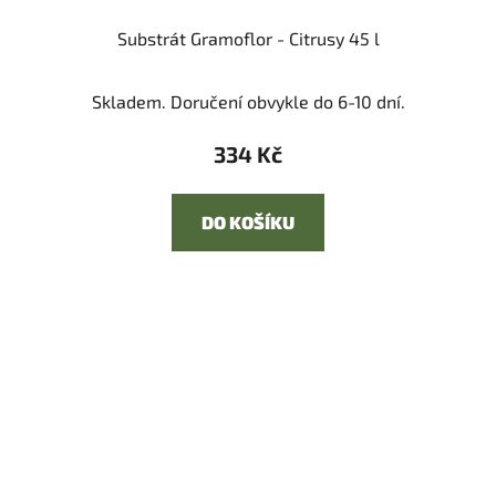
Substrát Gramoflor - Citrusy 45 l
Průměrné
Skladem. Doručení obvykle do 6-10 dní.
hodnocení
produktu
334 Kč
je
5,0
DO KOŠÍKU
z
5
hvězdiček.