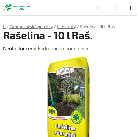
Přejít
Hledat
NÁKUP
na
obsah
KOŠÍK
Domů
/
Zahrádkářské potřeby
/
Substráty
/
Rašelina - 10 l Raš.
Rašelina - 10 l Raš.
Průměrné
Neohodnoceno
Podrobnosti hodnocení
hodnocení
produktu
je
0,0
z
5
hvězdiček.