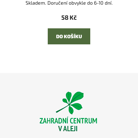
Skladem. Doručení obvykle do 6-10 dní.
58 Kč
DO KOŠÍKU
Z
á
p
a
t
í