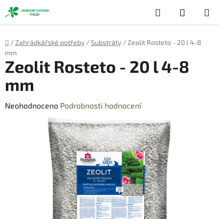
Přejít
Hledat
NÁKUP
na
obsah
KOŠÍK
Domů
/
Zahrádkářské potřeby
/
Substráty
/
Zeolit Rosteto - 20 l 4-8
mm
Zeolit Rosteto - 20 l 4-8
mm
Průměrné
Neohodnoceno
Podrobnosti hodnocení
hodnocení
produktu
je
0,0
z
5
hvězdiček.