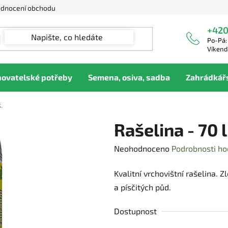
dnocení obchodu
+420
Po-Pá:
Víkend
hovatelské potřeby
Semena, osiva, sadba
Zahrádkář
.
Rašelina - 70 l
Průměrné
Neohodnoceno
Podrobnosti ho
hodnocení
Kvalitní vrchovištní rašelina. Z
produktu
a písčitých půd.
je
0,0
Dostupnost
z