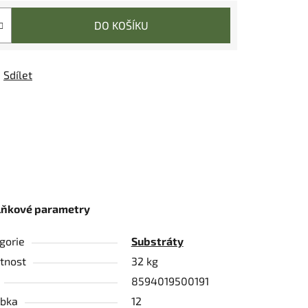
DO KOŠÍKU
Sdílet
lňkové parametry
gorie
Substráty
tnost
32 kg
8594019500191
bka
12