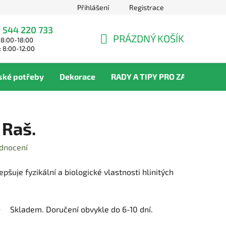
Přihlášení
Registrace
 544 220 733
PRÁZDNÝ KOŠÍK
 8:00-18:00
NÁKUPNÍ
: 8:00-12:00
KOŠÍK
ské potřeby
Dekorace
RADY A TIPY PRO ZAHRADNÍKY
 Raš.
dnocení
lepšuje fyzikální a biologické vlastnosti hlinitých
Skladem. Doručení obvykle do 6-10 dní.