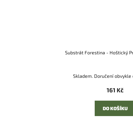
Substrát Forestina - Hoštický P
Skladem. Doručení obvykle d
161 Kč
DO KOŠÍKU