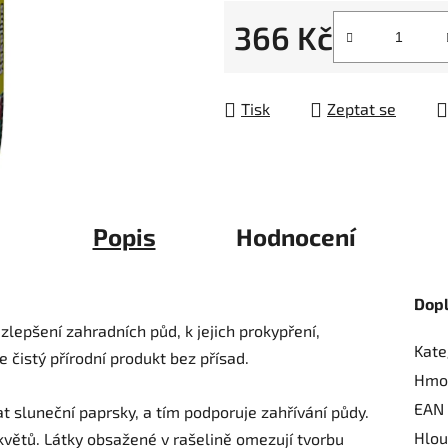
5
366 Kč
hvězdiček.
Měrná cena:
Tisk
Zeptat se
Popis
Hodnocení
Dop
zlepšení zahradních půd, k jejich prokypření,
Kate
 čistý přírodní produkt bez přísad.
Hmo
EAN
 sluneční paprsky, a tím podporuje zahřívání půdy.
Hlou
květů. Látky obsažené v rašelině omezují tvorbu