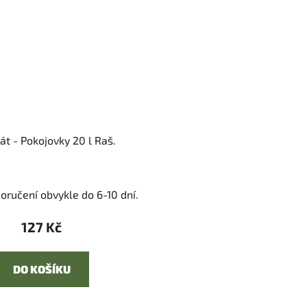
át - Pokojovky 20 l Raš.
oručení obvykle do 6-10 dní.
127 Kč
DO KOŠÍKU