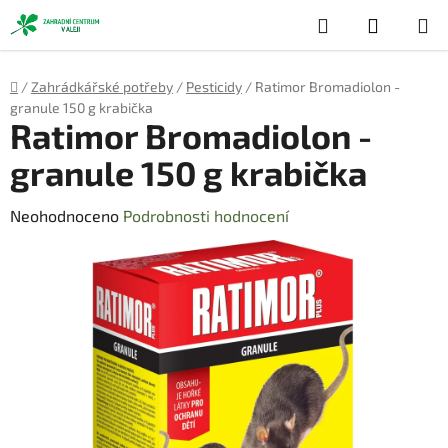
Přejít
Hledat
NÁKUP
na
obsah
KOŠÍK
Domů
/
Zahrádkářské potřeby
/
Pesticidy
/
Ratimor Bromadiolon -
granule 150 g krabička
Ratimor Bromadiolon -
granule 150 g krabička
Průměrné
Neohodnoceno
Podrobnosti hodnocení
hodnocení
produktu
je
0,0
z
5
hvězdiček.