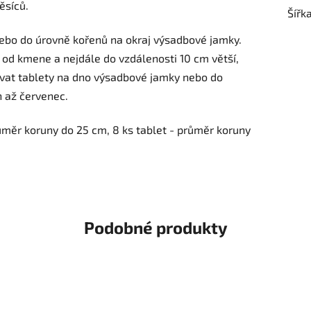
ěsíců.
Šířk
 nebo do úrovně kořenů na okraj výsadbové jamky.
 od kmene a nejdále do vzdálenosti 10 cm větší,
vat tablety na dno výsadbové jamky nebo do
n až červenec.
ůměr koruny do 25 cm, 8 ks tablet - průměr koruny
Podobné produkty