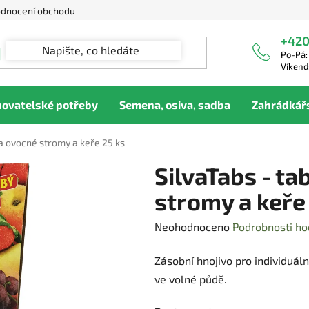
dnocení obchodu
+420
Po-Pá:
Víkend
hovatelské potřeby
Semena, osiva, sadba
Zahrádkář
na ovocné stromy a keře 25 ks
SilvaTabs - ta
stromy a keře
Průměrné
Neohodnoceno
Podrobnosti ho
hodnocení
Zásobní hnojivo pro individuál
produktu
ve volné půdě.
je
0,0