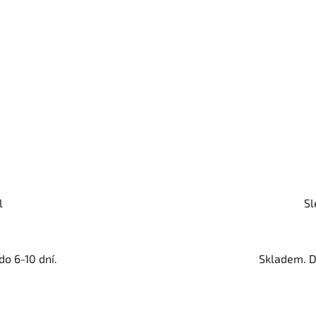
l
Sl
o 6-10 dní.
Skladem. D