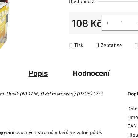
Dostupnost
z
5
108 Kč
hvězdiček.
Měrná cena:
Tisk
Zeptat se
Popis
Hodnocení
i. Dusík (N) 17 %, Oxid fosforečný (P2O5) 17 %
Dop
Kate
Hmo
EAN
nojování ovocných stromů a keřů ve volné půdě.
Hlou