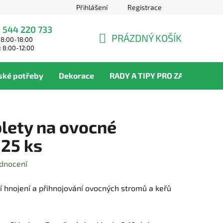
Přihlášení
Registrace
 544 220 733
PRÁZDNÝ KOŠÍK
 8:00-18:00
NÁKUPNÍ
: 8:00-12:00
KOŠÍK
ské potřeby
Dekorace
RADY A TIPY PRO ZAHRADNÍKY
blety na ovocné
 25 ks
dnocení
ní hnojení a přihnojování ovocných stromů a keřů