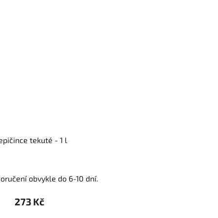
epičince tekuté - 1 l
oručení obvykle do 6-10 dní.
273 Kč