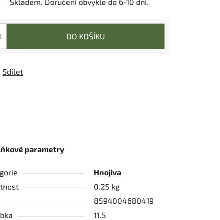
Skladem. Doručení obvykle do 6-10 dní.
DO KOŠÍKU
Sdílet
lňkové parametry
gorie
Hnojiva
tnost
0.25 kg
8594004680419
bka
11.5