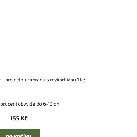
 - pro celou zahradu s mykorhizou 1 kg
oručení obvykle do 6-10 dní.
155 Kč
DO KOŠÍKU