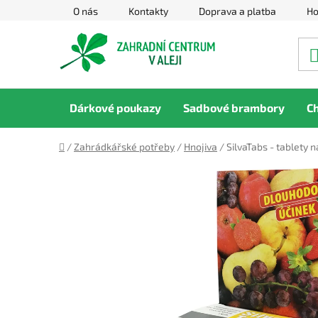
Přejít
O nás
Kontakty
Doprava a platba
Ho
na
obsah
Dárkové poukazy
Sadbové brambory
C
Domů
/
Zahrádkářské potřeby
/
Hnojiva
/
SilvaTabs - tablety 