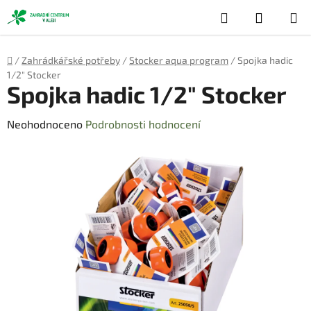
Přejít
Hledat
NÁKUP
na
obsah
KOŠÍK
Domů
/
Zahrádkářské potřeby
/
Stocker aqua program
/
Spojka hadic
1/2" Stocker
Spojka hadic 1/2" Stocker
Průměrné
Neohodnoceno
Podrobnosti hodnocení
hodnocení
produktu
je
0,0
z
5
hvězdiček.