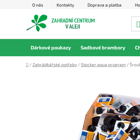
Přejít
O nás
Kontakty
Doprava a platba
Ho
na
obsah
Dárkové poukazy
Sadbové brambory
C
Domů
/
Zahrádkářské potřeby
/
Stocker aqua program
/
Šrou