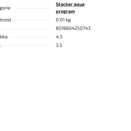
Stocker aqua
gorie
program
tnost
0.01 kg
8016604250743
bka
4.5
a
3.5