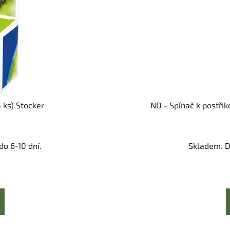
5 ks) Stocker
ND - Spínač k postři
o 6-10 dní.
Skladem. D