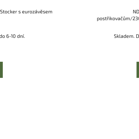
 Stocker s eurozávěsem
ND
postřikovačům/23
o 6-10 dní.
Skladem. D