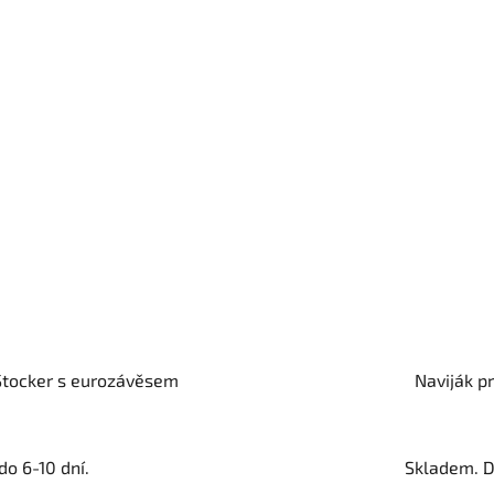
 Stocker s eurozávěsem
Naviják p
o 6-10 dní.
Skladem. D