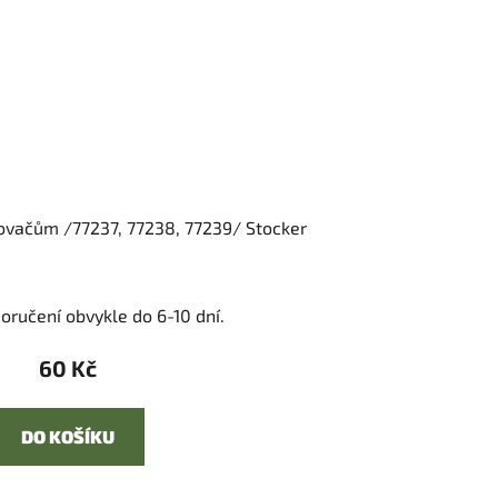
kovačům /77237, 77238, 77239/ Stocker
oručení obvykle do 6-10 dní.
60 Kč
DO KOŠÍKU