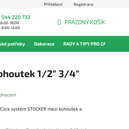
Přihlášení
Registrace
 544 220 733
PRÁZDNÝ KOŠÍK
 8:00-18:00
NÁKUPNÍ
: 8:00-12:00
KOŠÍK
ské potřeby
Dekorace
RADY A TIPY PRO ZAHRADNÍKY
ohoutek 1/2" 3/4"
dnocení
ck Click systém STOCKER mezi kohoutek a