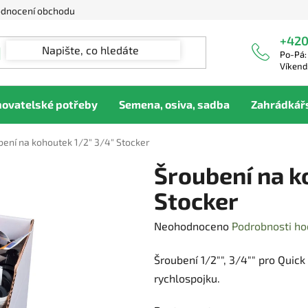
dnocení obchodu
+420
Po-Pá:
Víkend
hovatelské potřeby
Semena, osiva, sadba
Zahrádkář
bení na kohoutek 1/2" 3/4" Stocker
Šroubení na k
Stocker
Průměrné
Neohodnoceno
Podrobnosti ho
hodnocení
Šroubení 1/2"", 3/4"" pro Qui
produktu
rychlospojku.
je
0,0