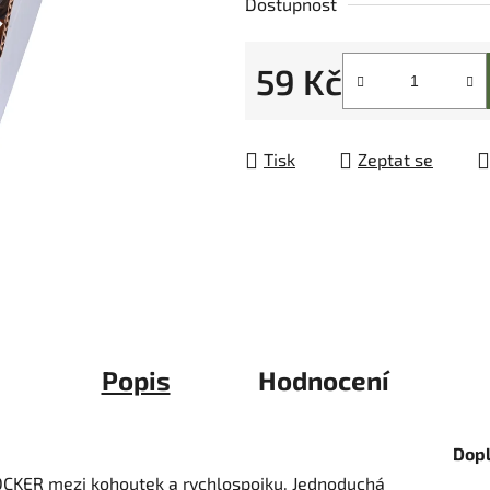
Dostupnost
z
5
59 Kč
hvězdiček.
Měrná cena:
Tisk
Zeptat se
Popis
Hodnocení
Dop
TOCKER mezi kohoutek a rychlospojku. Jednoduchá