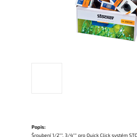
Popis:
Šroubení 1/2"", 3/4"" pro Quick Click systém S