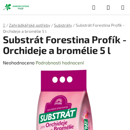
Přejít
Hledat
NÁKUP
na
obsah
KOŠÍK
Domů
/
Zahrádkářské potřeby
/
Substráty
/
Substrát Forestina Profík -
Orchideje a bromélie 5 l
Substrát Forestina Profík -
Orchideje a bromélie 5 l
Průměrné
Neohodnoceno
Podrobnosti hodnocení
hodnocení
produktu
je
0,0
z
5
hvězdiček.