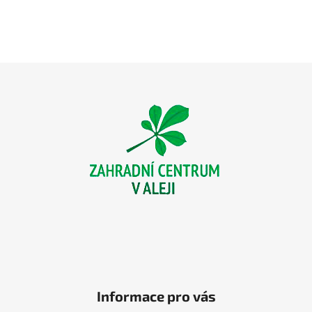
Z
á
p
a
t
í
Informace pro vás