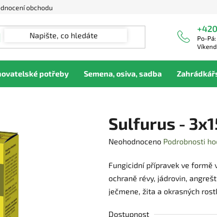
dnocení obchodu
+420
Po-Pá:
Víkend
hovatelské potřeby
Semena, osiva, sadba
Zahrádkář
Sulfurus - 3x1
Průměrné
Neohodnoceno
Podrobnosti ho
hodnocení
Fungicidní přípravek ve formě 
produktu
ochraně révy, jádrovin, angrešt
je
ječmene, žita a okrasných ros
0,0
z
Dostupnost