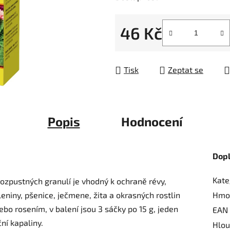
5
hvězdiček.
46 Kč
Měrná cena:
Tisk
Zeptat se
Popis
Hodnocení
Dop
Kate
ozpustných granulí je vhodný k ochraně révy,
eniny, pšenice, ječmene, žita a okrasných rostlin
Hmo
bo rosením, v balení jsou 3 sáčky po 15 g, jeden
EAN
ční kapaliny.
Hlou