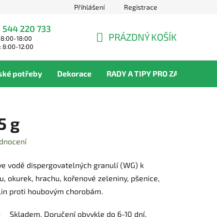
Přihlášení
Registrace
 544 220 733
PRÁZDNÝ KOŠÍK
 8:00-18:00
NÁKUPNÍ
: 8:00-12:00
KOŠÍK
ské potřeby
Dekorace
RADY A TIPY PRO ZAHRADNÍKY
5 g
dnocení
ve vodě dispergovatelných granulí (WG) k
u, okurek, hrachu, kořenové zeleniny, pšenice,
tlin proti houbovým chorobám.
Skladem. Doručení obvykle do 6-10 dní.