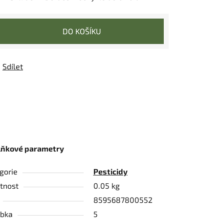
DO KOŠÍKU
Sdílet
lňkové parametry
gorie
Pesticidy
tnost
0.05 kg
8595687800552
bka
5