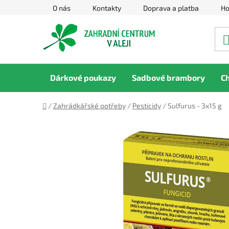
Přejít
O nás
Kontakty
Doprava a platba
Ho
na
obsah
Dárkové poukazy
Sadbové brambory
C
Domů
/
Zahrádkářské potřeby
/
Pesticidy
/
Sulfurus - 3x15 g