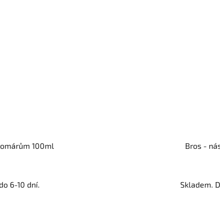
i komárům 100ml
Bros - ná
o 6-10 dní.
Skladem. D