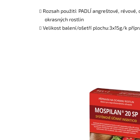
Rozsah použití: PADLÍ angreštové, révové, o
okrasných rostlin
Velikost balení/ošetří plochu:3x15g/k přípr