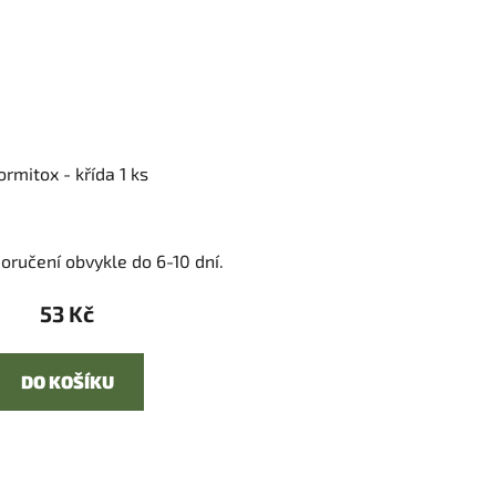
ormitox - křída 1 ks
oručení obvykle do 6-10 dní.
53 Kč
DO KOŠÍKU