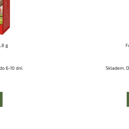
,8 g
F
o 6-10 dní.
Skladem. D