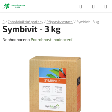
Přejít
Hledat
NÁKUP
na
obsah
KOŠÍK
Domů
/
Zahrádkářské potřeby
/
Přípravky ostatní
/
Symbivit - 3 kg
Symbivit - 3 kg
Průměrné
Neohodnoceno
Podrobnosti hodnocení
hodnocení
produktu
je
0,0
z
5
hvězdiček.