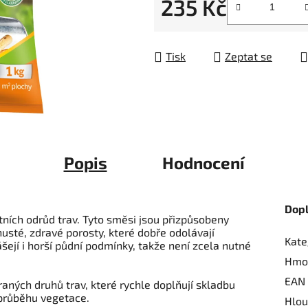
235 Kč
5
hvězdiček.
Měrná cena:
Tisk
Zeptat se
Popis
Hodnocení
Dop
tních odrůd trav. Tyto směsi jsou přizpůsobeny
sté, zdravé porosty, které dobře odolávají
Kate
ejí i horší půdní podmínky, takže není zcela nutné
Hmo
EAN
aných druhů trav, které rychle doplňují skladbu
v průběhu vegetace.
Hlou