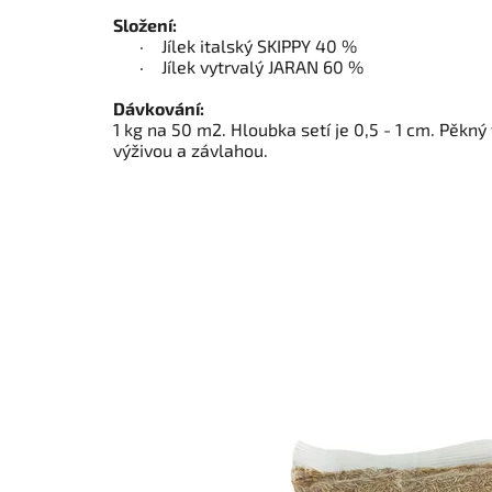
Složení:
· Jílek italský SKIPPY 40 %
· Jílek vytrvalý JARAN 60 %
Dávkování:
1 kg na 50 m2. Hloubka setí je 0,5 - 1 cm. Pěkn
výživou a závlahou.