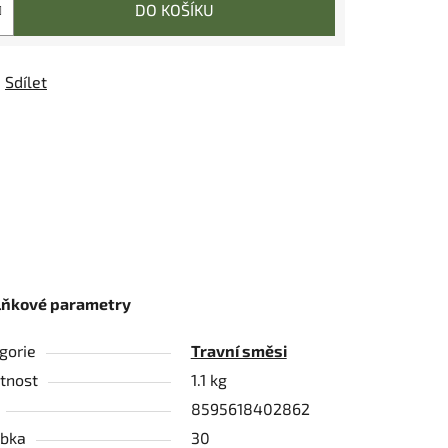
DO KOŠÍKU
Sdílet
lňkové parametry
gorie
Travní směsi
tnost
1.1 kg
8595618402862
bka
30