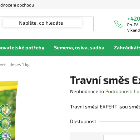
dnocení obchodu
+420
Po-Pá:
Víkend
hovatelské potřeby
Semena, osiva, sadba
Zahrádkář
rt - dosev 1 kg
Travní směs Ex
Průměrné
Neohodnoceno
Podrobnosti ho
hodnocení
Travní směsi EXPERT jsou směsi
produktu
je
Dostupnost
0,0
z