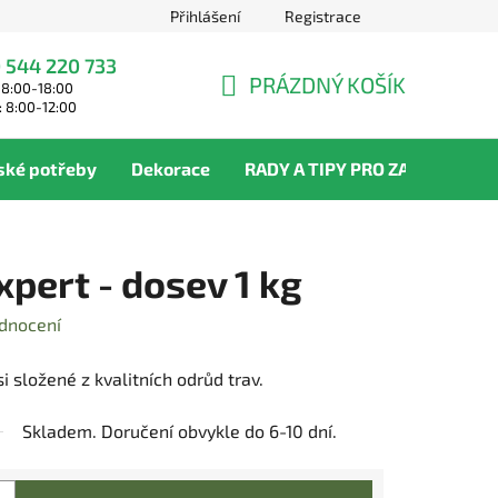
Přihlášení
Registrace
 544 220 733
PRÁZDNÝ KOŠÍK
 8:00-18:00
NÁKUPNÍ
: 8:00-12:00
KOŠÍK
ské potřeby
Dekorace
RADY A TIPY PRO ZAHRADNÍKY
pert - dosev 1 kg
dnocení
 složené z kvalitních odrůd trav.
Skladem. Doručení obvykle do 6-10 dní.