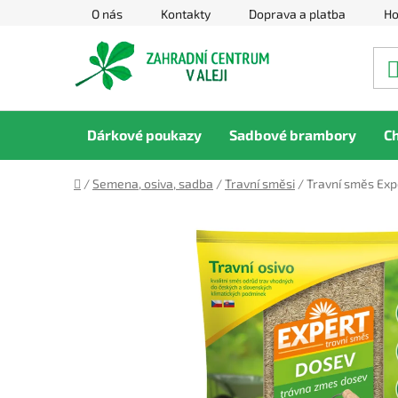
Přejít
O nás
Kontakty
Doprava a platba
Ho
na
obsah
Dárkové poukazy
Sadbové brambory
C
Domů
/
Semena, osiva, sadba
/
Travní směsi
/
Travní směs Expe