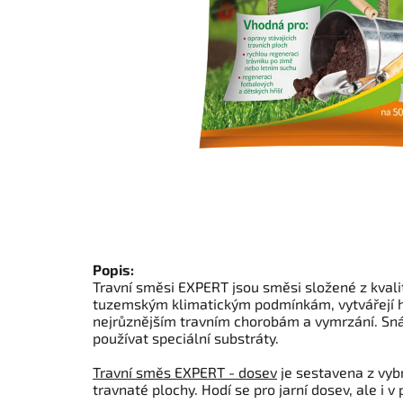
Popis:
Travní směsi EXPERT jsou směsi složené z kvali
tuzemským klimatickým podmínkám, vytvářejí hu
nejrůznějším travním chorobám a vymrzání. Snáš
používat speciální substráty.
Travní směs EXPERT - dosev
je sestavena z vybr
travnaté plochy. Hodí se pro jarní dosev, ale i 