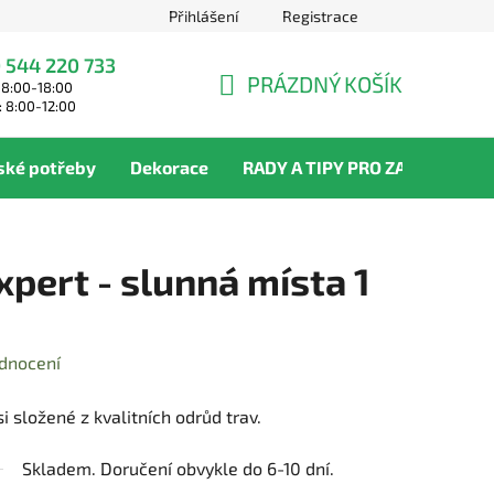
Přihlášení
Registrace
 544 220 733
PRÁZDNÝ KOŠÍK
 8:00-18:00
NÁKUPNÍ
: 8:00-12:00
KOŠÍK
ské potřeby
Dekorace
RADY A TIPY PRO ZAHRADNÍKY
pert - slunná místa 1
dnocení
 složené z kvalitních odrůd trav.
Skladem. Doručení obvykle do 6-10 dní.