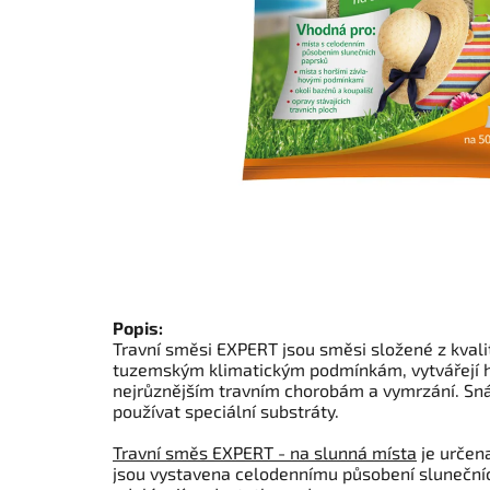
Popis:
Travní směsi EXPERT jsou směsi složené z kvali
tuzemským klimatickým podmínkám, vytvářejí hu
nejrůznějším travním chorobám a vymrzání. Snáš
používat speciální substráty.
Travní směs EXPERT - na slunná místa
je určena
jsou vystavena celodennímu působení slunečních