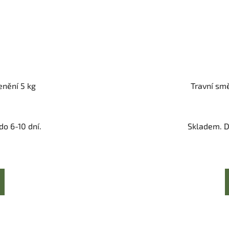
enění 5 kg
Travní sm
o 6-10 dní.
Skladem. D