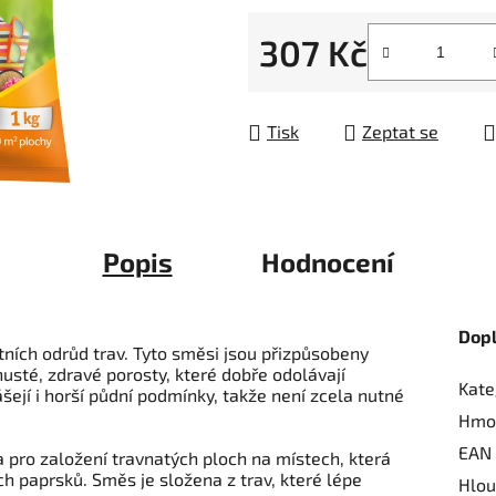
z
307 Kč
5
hvězdiček.
Měrná cena:
Tisk
Zeptat se
Popis
Hodnocení
Dop
tních odrůd trav. Tyto směsi jsou přizpůsobeny
sté, zdravé porosty, které dobře odolávají
Kate
ejí i horší půdní podmínky, takže není zcela nutné
Hmo
EAN
 pro založení travnatých ploch na místech, která
 paprsků. Směs je složena z trav, které lépe
Hlou