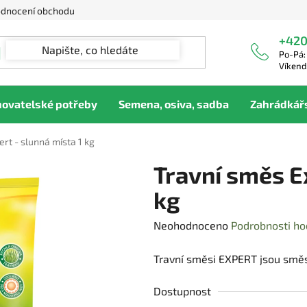
dnocení obchodu
+420
Po-Pá:
Víkend
hovatelské potřeby
Semena, osiva, sadba
Zahrádkář
rt - slunná místa 1 kg
Travní směs Ex
kg
Průměrné
Neohodnoceno
Podrobnosti ho
hodnocení
Travní směsi EXPERT jsou směsi
produktu
je
Dostupnost
0,0