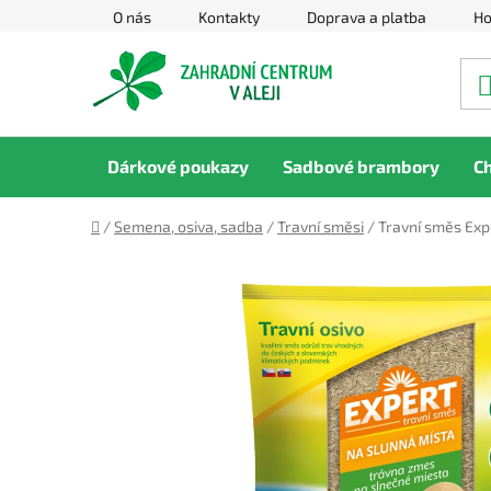
Přejít
O nás
Kontakty
Doprava a platba
Ho
na
obsah
Dárkové poukazy
Sadbové brambory
C
Domů
/
Semena, osiva, sadba
/
Travní směsi
/
Travní směs Expe