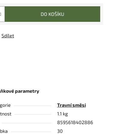
DO KOŠÍKU
Sdílet
lňkové parametry
gorie
Travní směsi
tnost
1.1 kg
8595618402886
bka
30