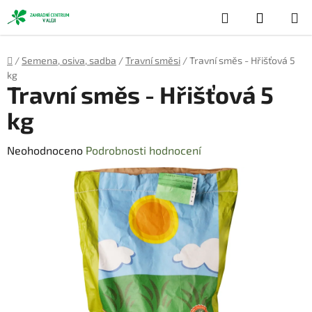
Přejít
Hledat
NÁKUP
na
obsah
KOŠÍK
Domů
/
Semena, osiva, sadba
/
Travní směsi
/
Travní směs - Hřišťová 5
kg
Travní směs - Hřišťová 5
kg
Průměrné
Neohodnoceno
Podrobnosti hodnocení
hodnocení
produktu
je
0,0
z
5
hvězdiček.