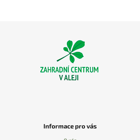
Z
á
p
a
t
í
Informace pro vás