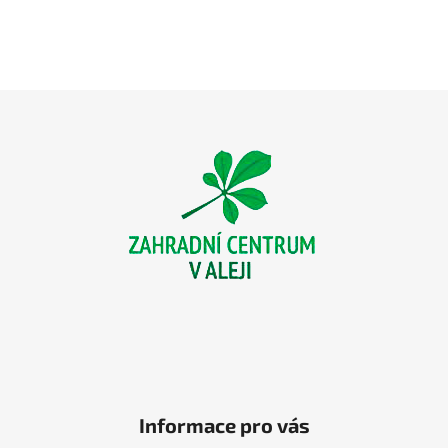
Z
á
p
a
t
í
Informace pro vás