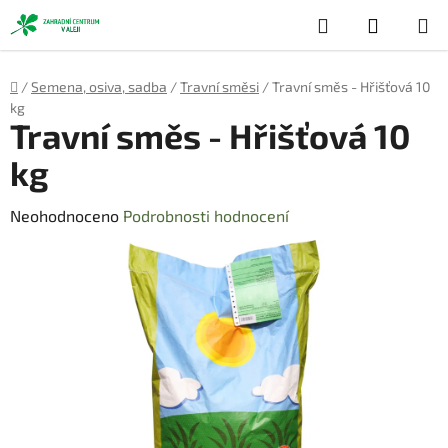
Přejít
Hledat
NÁKUP
na
obsah
KOŠÍK
Domů
/
Semena, osiva, sadba
/
Travní směsi
/
Travní směs - Hřišťová 10
kg
Travní směs - Hřišťová 10
kg
Průměrné
Neohodnoceno
Podrobnosti hodnocení
hodnocení
produktu
je
0,0
z
5
hvězdiček.