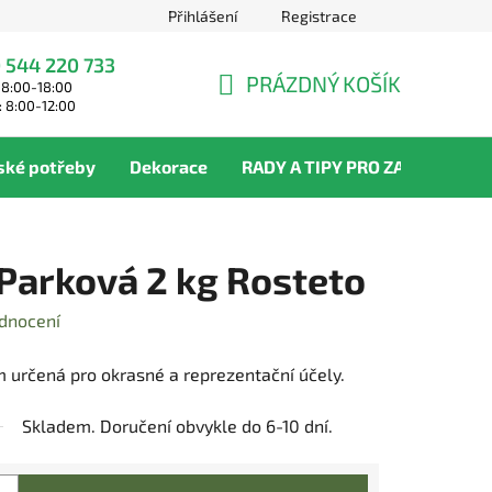
Přihlášení
Registrace
 544 220 733
PRÁZDNÝ KOŠÍK
 8:00-18:00
NÁKUPNÍ
: 8:00-12:00
KOŠÍK
ské potřeby
Dekorace
RADY A TIPY PRO ZAHRADNÍKY
 Parková 2 kg Rosteto
dnocení
m určená pro okrasné a reprezentační účely.
Skladem. Doručení obvykle do 6-10 dní.