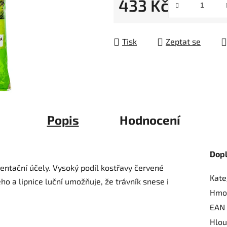
433 Kč
5
hvězdiček.
Měrná cena:
Tisk
Zeptat se
Popis
Hodnocení
Dop
entační účely. Vysoký podíl kostřavy červené
Kate
lého a lipnice luční umožňuje, že trávník snese i
Hmo
EAN
Hlou