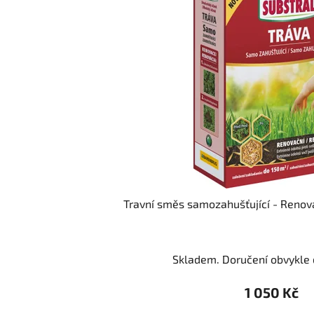
Travní směs samozahušťující - Reno
Skladem. Doručení obvykle d
1 050 Kč