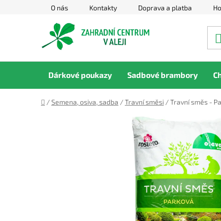
Přejít
O nás
Kontakty
Doprava a platba
Ho
na
obsah
Dárkové poukazy
Sadbové brambory
C
Domů
/
Semena, osiva, sadba
/
Travní směsi
/
Travní směs - P