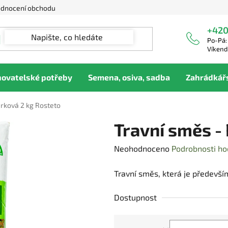
dnocení obchodu
+420
Po-Pá:
Víkend
hovatelské potřeby
Semena, osiva, sadba
Zahrádkář
arková 2 kg Rosteto
Travní směs -
Průměrné
Neohodnoceno
Podrobnosti ho
hodnocení
Travní směs, která je předevší
produktu
je
Dostupnost
0,0
z