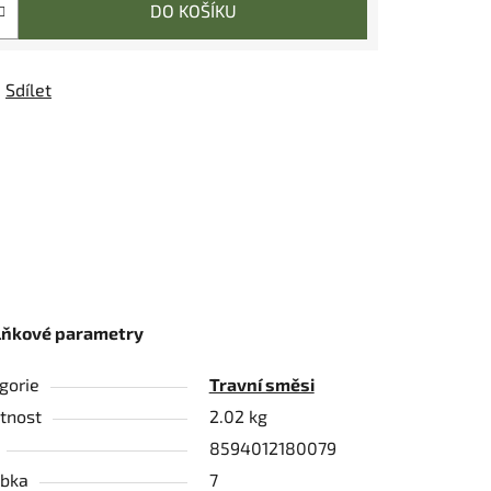
DO KOŠÍKU
Sdílet
lňkové parametry
gorie
Travní směsi
tnost
2.02 kg
8594012180079
bka
7