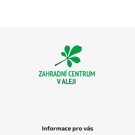
Z
á
p
a
t
í
Informace pro vás