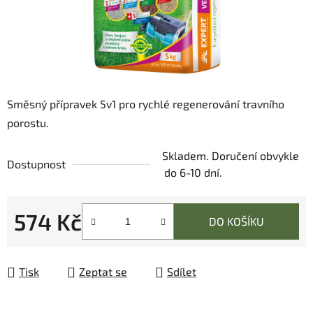
Směsný přípravek 5v1 pro rychlé regenerování travního
porostu.
Skladem. Doručení obvykle
Dostupnost
do 6-10 dní.
574 Kč
DO KOŠÍKU
Měrná cena:
Tisk
Zeptat se
Sdílet