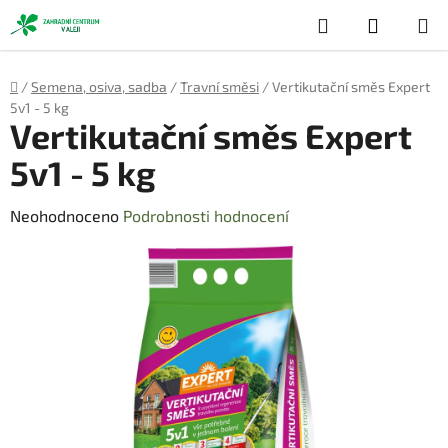
Přejít
Hledat
NÁKUP
na
obsah
KOŠÍK
Domů
/
Semena, osiva, sadba
/
Travní směsi
/
Vertikutační směs Expert
5v1 - 5 kg
Vertikutační směs Expert
5v1 - 5 kg
Průměrné
Neohodnoceno
Podrobnosti hodnocení
hodnocení
produktu
je
0,0
z
5
hvězdiček.