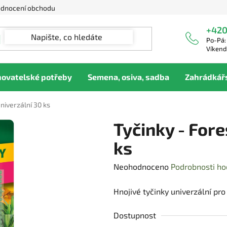
dnocení obchodu
+420
Po-Pá:
Víkend
hovatelské potřeby
Semena, osiva, sadba
Zahrádkář
univerzální 30 ks
Tyčinky - Fore
ks
Průměrné
Neohodnoceno
Podrobnosti ho
hodnocení
Hnojivé tyčinky univerzální pro
produktu
je
Dostupnost
0,0