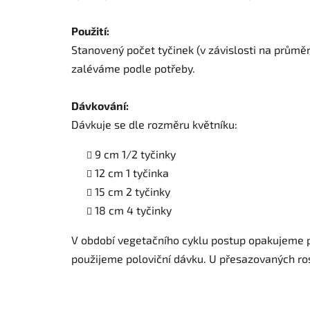
Použití:
Stanovený počet tyčinek (v závislosti na průmě
zaléváme podle potřeby.
Dávkování:
Dávkuje se dle rozměru květníku:
9 cm 1/2 tyčinky
12 cm 1 tyčinka
15 cm 2 tyčinky
18 cm 4 tyčinky
V období vegetačního cyklu postup opakujeme po
použijeme poloviční dávku. U přesazovaných ros