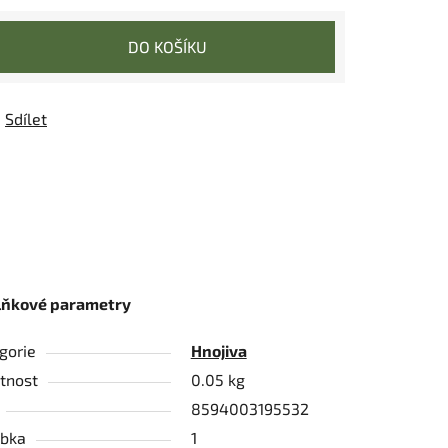
DO KOŠÍKU
Sdílet
lňkové parametry
gorie
Hnojiva
tnost
0.05 kg
8594003195532
bka
1