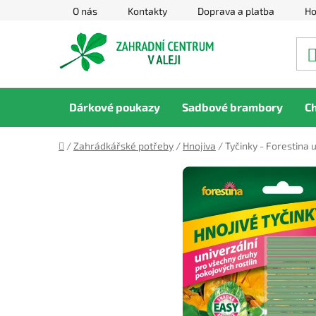
Přejít
O nás
Kontakty
Doprava a platba
Ho
na
obsah
Dárkové poukazy
Sadbové brambory
C
Domů
/
Zahrádkářské potřeby
/
Hnojiva
/
Tyčinky - Forestina 