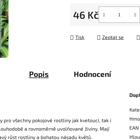
z
46 Kč
5
hvězdiček.
Měrná cena:
Tisk
Zeptat se
Popis
Hodnocení
Dop
Kate
Hmo
y pro všechny pokojové rostliny jak kvetoucí, tak i
EAN
dlouhodobě a rovnoměrně uvolňované živiny. Mají
Hlou
avý růst rostliny a bohatou násadu květů.