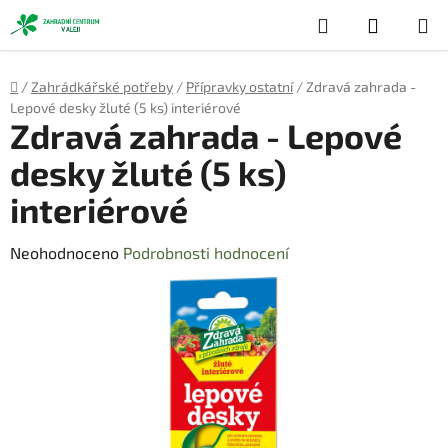
Přejít
Hledat
NÁKUP
na
obsah
KOŠÍK
Domů
/
Zahrádkářské potřeby
/
Přípravky ostatní
/
Zdravá zahrada -
Lepové desky žluté (5 ks) interiérové
Zdravá zahrada - Lepové
desky žluté (5 ks)
interiérové
Průměrné
Neohodnoceno
Podrobnosti hodnocení
hodnocení
produktu
je
0,0
z
5
hvězdiček.