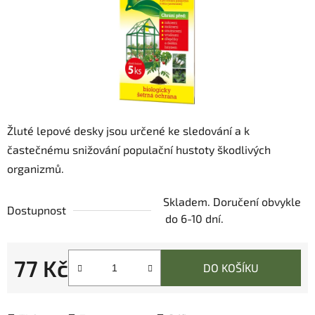
Žluté lepové desky jsou určené ke sledování a k
častečnému snižování populační hustoty škodlivých
organizmů.
Skladem. Doručení obvykle
Dostupnost
do 6-10 dní.
77 Kč
DO KOŠÍKU
Měrná cena: