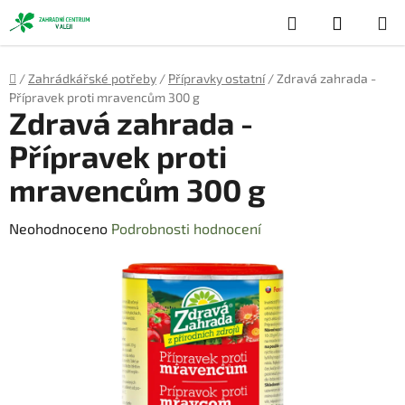
Přejít
Hledat
NÁKUP
na
obsah
KOŠÍK
Domů
/
Zahrádkářské potřeby
/
Přípravky ostatní
/
Zdravá zahrada -
Přípravek proti mravencům 300 g
Zdravá zahrada -
Přípravek proti
mravencům 300 g
Průměrné
Neohodnoceno
Podrobnosti hodnocení
hodnocení
produktu
je
0,0
z
5
hvězdiček.