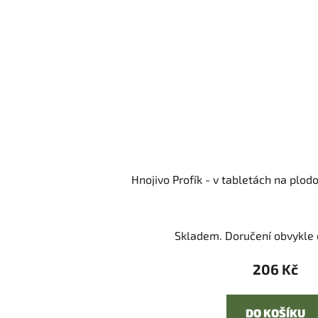
Hnojivo Profík - v tabletách na plod
Skladem. Doručení obvykle d
206 Kč
DO KOŠÍKU