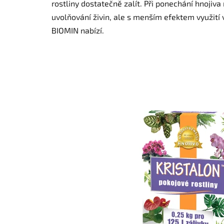
rostliny dostatečně zalít. Při ponechání hnoji
uvolňování živin, ale s menším efektem využití v
BIOMIN nabízí.