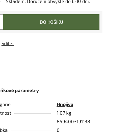
Skladem. Doručení obvykle do 6-10 dní.
DO KOŠÍKU
Sdílet
lňkové parametry
gorie
Hnojiva
tnost
1.07 kg
8594003191138
bka
6