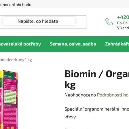
dnocení obchodu
+420
Po-Pá:
Víkend
hovatelské potřeby
Semena, osiva, sadba
Zahrádkář
rododendrony 1 kg
Biomin / Orga
kg
Průměrné
Neohodnoceno
Podrobnosti ho
hodnocení
Speciální organominerální hno
produktu
vřesy.
je
0,0