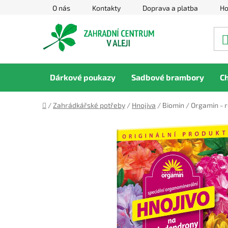
Přejít
O nás
Kontakty
Doprava a platba
Ho
na
obsah
Dárkové poukazy
Sadbové brambory
C
Domů
/
Zahrádkářské potřeby
/
Hnojiva
/
Biomin / Orgamin - 