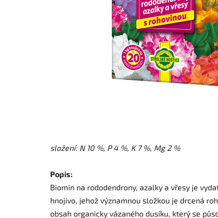
složení: N 10 %, P 4 %, K 7 %, Mg 2 %
Popis:
Biomin na rododendrony, azalky a vřesy je vyda
hnojivo, jehož významnou složkou je drcená roho
obsah organicky vázaného dusíku, který se pů