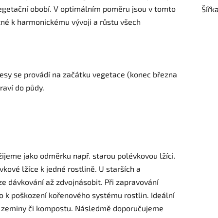
vegetační obobí. V optimálním poměru jsou v tomto
Šířk
ytné k harmonickému vývoji a růstu všech
esy se provádí na začátku vegetace (konec března
raví do půdy.
oužijeme jako odměrku např. starou polévkovou lžíci.
kové lžíce k jedné rostlině. U starších a
lze dávkování až zdvojnásobit. Při zapravování
o k poškození kořenového systému rostlin. Ideální
vou zeminy či kompostu. Následmě doporučujeme