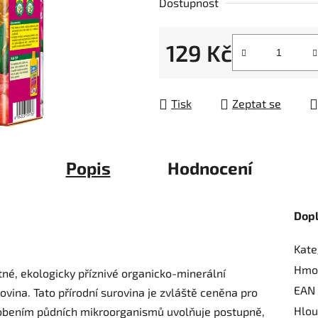
Dostupnost
z
5
129 Kč
hvězdiček.
Měrná cena:
Tisk
Zeptat se
Popis
Hodnocení
Dop
Kate
Hmo
tné, ekologicky příznivé organicko-minerální
EAN
vina. Tato přírodní surovina je zvláště ceněna pro
Hlou
sobením půdních mikroorganismů uvolňuje postupně,