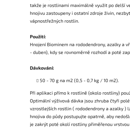
takže je rostlinami maximálně využit po delší 
hnojivu zastoupeny i ostatní zdroje živin, nezb
vápnostřežných rostlin.
Použití:
Hnojení Biominem na rododendrony, azalky a vř
- duben), kdy se rovnoměrně rozhodí a poté zap
Dávkování:
50 - 70 g na m2 (0,5 - 0,7 kg / 10 m2).
Při aplikaci přímo k rostlině (okolo rostliny) p
Optimální výživová dávka jsou zhruba čtyři polév
vzrostlejších rostlin ( rododendrony a azalky ) 
hnojiva do půdy postupujte opatrně, aby nedošl
je zakrýt poté okolí rostliny přiměřenou vrst