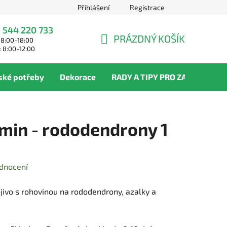
Přihlášení
Registrace
 544 220 733
PRÁZDNÝ KOŠÍK
 8:00-18:00
NÁKUPNÍ
: 8:00-12:00
KOŠÍK
ské potřeby
Dekorace
RADY A TIPY PRO ZAHRADNÍKY
min - rododendrony 1
dnocení
jivo s rohovinou na rododendrony, azalky a