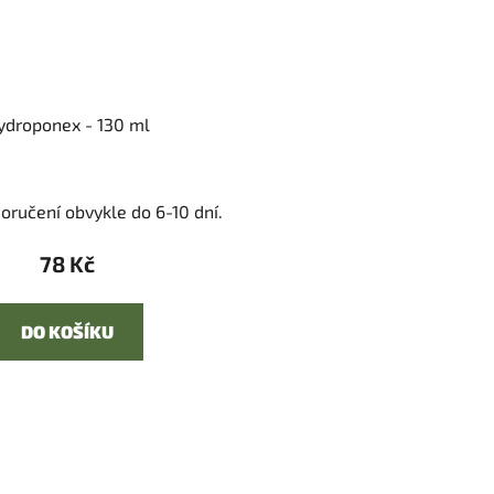
ydroponex - 130 ml
Průměrné
oručení obvykle do 6-10 dní.
hodnocení
produktu
78 Kč
je
5,0
DO KOŠÍKU
z
5
hvězdiček.