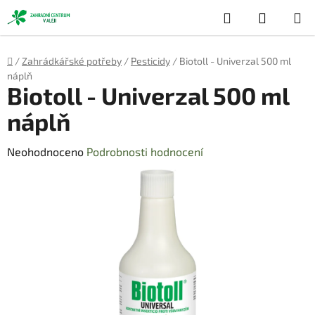
Přejít
Hledat
NÁKUP
na
obsah
KOŠÍK
Domů
/
Zahrádkářské potřeby
/
Pesticidy
/
Biotoll - Univerzal 500 ml
náplň
Biotoll - Univerzal 500 ml
náplň
Průměrné
Neohodnoceno
Podrobnosti hodnocení
hodnocení
produktu
je
0,0
z
5
hvězdiček.