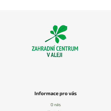
Z
á
p
a
t
í
Informace pro vás
O nás