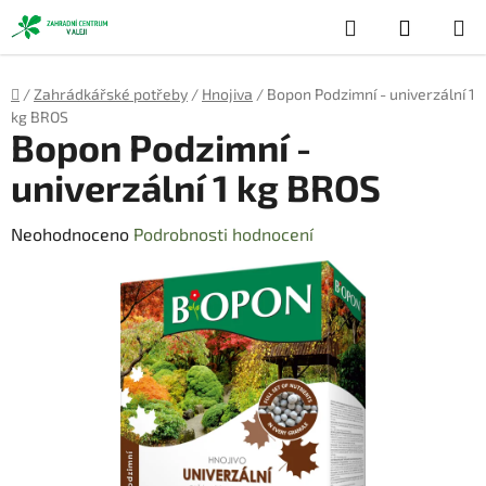
Přejít
Hledat
NÁKUP
na
obsah
KOŠÍK
Domů
/
Zahrádkářské potřeby
/
Hnojiva
/
Bopon Podzimní - univerzální 1
kg BROS
Bopon Podzimní -
univerzální 1 kg BROS
Průměrné
Neohodnoceno
Podrobnosti hodnocení
hodnocení
produktu
je
0,0
z
5
hvězdiček.