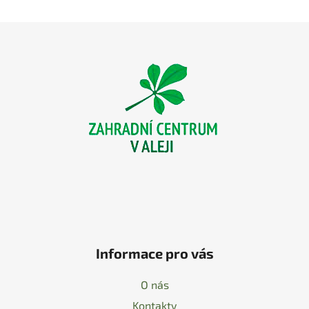
Z
á
p
a
t
í
Informace pro vás
O nás
Kontakty