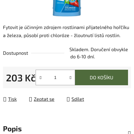
Fytovit je účinným zdrojem rostlinami přijatelného hořčíku
a železa, působí proti chloróze - žloutnutí listů rostlin.
Skladem. Doručení obvykle
Dostupnost
do 6-10 dní.
203 Kč
DO KOŠÍKU
Měrná cena:
Tisk
Zeptat se
Sdílet
Popis