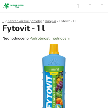
Přejít
Hledat
NÁKUP
na
obsah
KOŠÍK
Domů
/
Zahrádkářské potřeby
/
Hnojiva
/
Fytovit - 1 l
Fytovit - 1 l
Průměrné
Neohodnoceno
Podrobnosti hodnocení
hodnocení
produktu
je
0,0
z
5
hvězdiček.