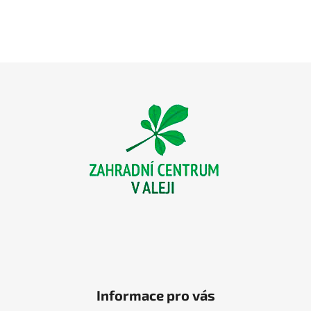
Z
á
p
a
t
í
Informace pro vás