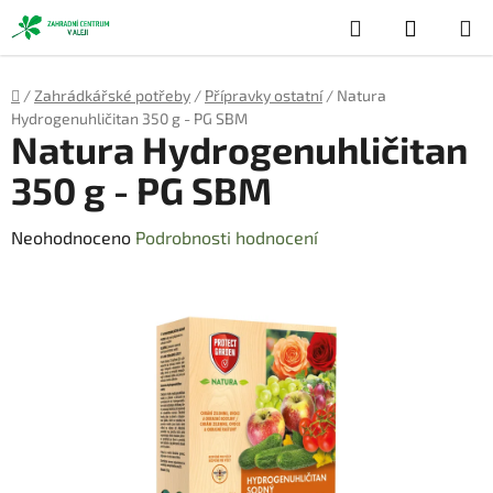
Přejít
Hledat
NÁKUP
na
obsah
KOŠÍK
Domů
/
Zahrádkářské potřeby
/
Přípravky ostatní
/
Natura
Hydrogenuhličitan 350 g - PG SBM
Natura Hydrogenuhličitan
350 g - PG SBM
Průměrné
Neohodnoceno
Podrobnosti hodnocení
hodnocení
produktu
je
0,0
z
5
hvězdiček.