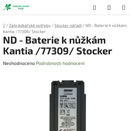
Přejít
Hledat
NÁKUP
na
obsah
KOŠÍK
Domů
/
Zahrádkářské potřeby
/
Stocker nářadí
/
ND - Baterie k nůžkám
Kantia /77309/ Stocker
ND - Baterie k nůžkám
Kantia /77309/ Stocker
Průměrné
Neohodnoceno
Podrobnosti hodnocení
hodnocení
produktu
je
0,0
z
5
hvězdiček.