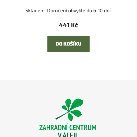
Skladem. Doručení obvykle do 6-10 dní.
441 Kč
DO KOŠÍKU
Z
á
p
a
t
í