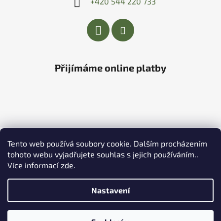
+420 544 220 733
Přijímáme online platby
Vytvořil Shoptet
&
PekneWeby
Tento web používá soubory cookie. Dalším procházením
Copyright 2026
Zahradní centrum V aleji
. Všechna
tohoto webu vyjadřujete souhlas s jejich používáním..
práva vyhrazena.
|
Obchodní podmínky
|
Ochrana
Více informací
zde
.
osobních údajů
Nastavení
Provozovatel e-shopu: Zahradní centrum V aleji, s.r.o.,
IČ: 27664040, se sídlem Křenovická 1286, 684 01
Slavkov u Brna.