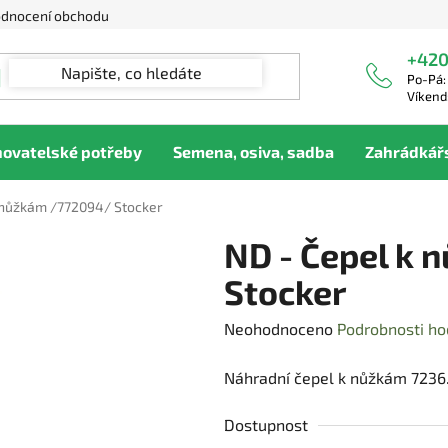
dnocení obchodu
+420
Po-Pá:
Víkend
hovatelské potřeby
Semena, osiva, sadba
Zahrádkář
 nůžkám /772094/ Stocker
ND - Čepel k
Stocker
Průměrné
Neohodnoceno
Podrobnosti ho
hodnocení
Náhradní čepel k nůžkám 7236
produktu
je
Dostupnost
0,0