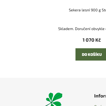
Sekera lesní 900 g St
Skladem. Doručení obvykle d
1 070 Kč
DO KOŠÍKU
Z
á
Infor
p
a