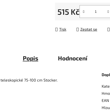
z
515 Kč
5
hvězdiček.
Měrná cena:
Tisk
Zeptat se
Popis
Hodnocení
Dop
é teleskopické 75-100 cm Stocker.
Kate
Hmo
EAN
Hlou