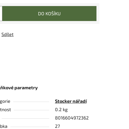
DO KOŠÍKU
Sdílet
lňkové parametry
gorie
Stocker nářadí
tnost
0.2 kg
8016604972362
bka
27