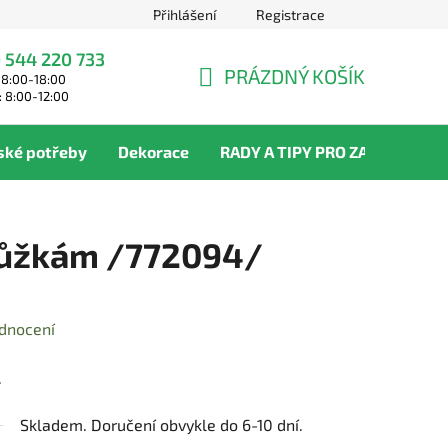
Přihlášení
Registrace
 544 220 733
PRÁZDNÝ KOŠÍK
 8:00-18:00
NÁKUPNÍ
: 8:00-12:00
KOŠÍK
ské potřeby
Dekorace
RADY A TIPY PRO ZAHRADNÍKY
 nůžkám /772094/
dnocení
.
Skladem. Doručení obvykle do 6-10 dní.