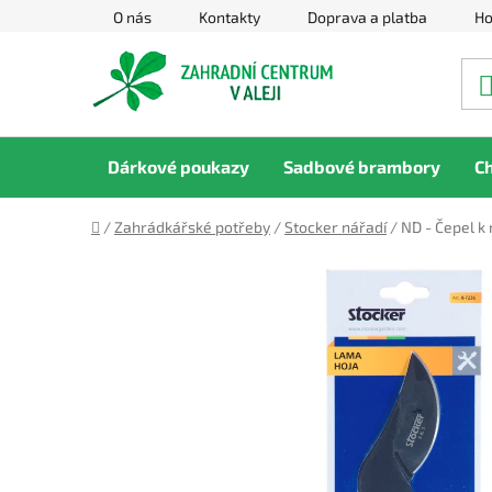
Přejít
O nás
Kontakty
Doprava a platba
Ho
na
obsah
Dárkové poukazy
Sadbové brambory
C
Domů
/
Zahrádkářské potřeby
/
Stocker nářadí
/
ND - Čepel k