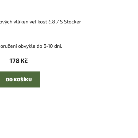
vých vláken velikost č.8 / S Stocker
oručení obvykle do 6-10 dní.
178 Kč
DO KOŠÍKU