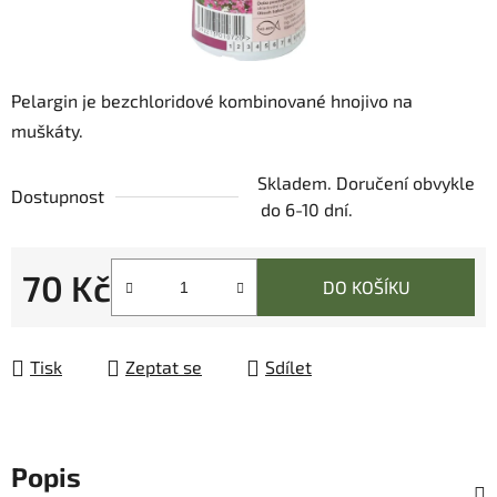
Pelargin je bezchloridové kombinované hnojivo na
muškáty.
Skladem. Doručení obvykle
Dostupnost
do 6-10 dní.
70 Kč
DO KOŠÍKU
Měrná cena:
Tisk
Zeptat se
Sdílet
Popis