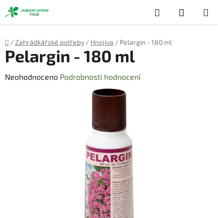
Přejít
Hledat
NÁKUP
na
obsah
KOŠÍK
Domů
/
Zahrádkářské potřeby
/
Hnojiva
/
Pelargin - 180 ml
Pelargin - 180 ml
Průměrné
Neohodnoceno
Podrobnosti hodnocení
hodnocení
produktu
je
0,0
z
5
hvězdiček.