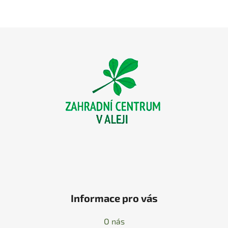
Z
á
p
a
t
í
Informace pro vás
O nás