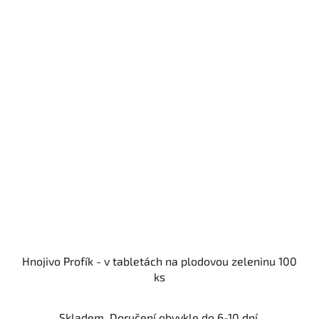
Hnojivo Profík - v tabletách na plodovou zeleninu 100
ks
Skladem. Doručení obvykle do 6-10 dní.