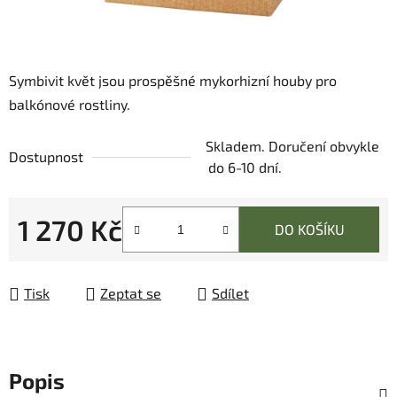
Symbivit květ jsou prospěšné mykorhizní houby pro
balkónové rostliny.
Skladem. Doručení obvykle
Dostupnost
do 6-10 dní.
1 270 Kč
DO KOŠÍKU
Měrná cena:
Tisk
Zeptat se
Sdílet
Popis