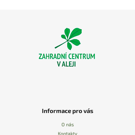
Z
á
p
a
t
í
Informace pro vás
O nás
Kontakty