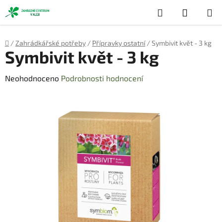
Přejít
Hledat
NÁKUP
na
obsah
KOŠÍK
Domů
/
Zahrádkářské potřeby
/
Přípravky ostatní
/
Symbivit květ - 3 kg
Symbivit květ - 3 kg
Průměrné
Neohodnoceno
Podrobnosti hodnocení
hodnocení
produktu
je
0,0
z
5
hvězdiček.