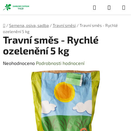
Přejít
Hledat
NÁKUP
na
obsah
KOŠÍK
Domů
/
Semena, osiva, sadba
/
Travní směsi
/
Travní směs - Rychlé
ozelenění 5 kg
Travní směs - Rychlé
ozelenění 5 kg
Průměrné
Neohodnoceno
Podrobnosti hodnocení
hodnocení
produktu
je
0,0
z
5
hvězdiček.