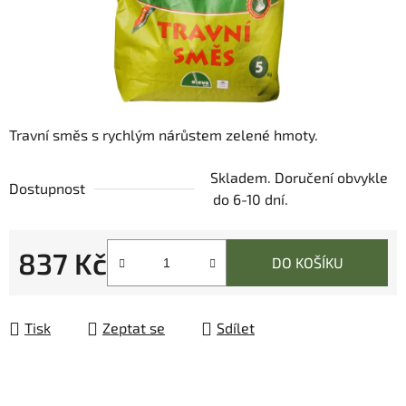
Travní směs s rychlým nárůstem zelené hmoty.
Skladem. Doručení obvykle
Dostupnost
do 6-10 dní.
837 Kč
DO KOŠÍKU
Měrná cena:
Tisk
Zeptat se
Sdílet